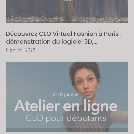
Découvrez CLO Virtual Fashion à Paris :
démonstration du logiciel 3D,
présentation de l'entreprise et échange
8 janvier 2026
avec l'équipe locale