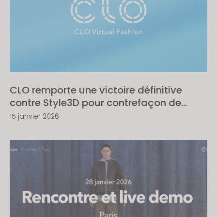
CLO remporte une victoire définitive
contre Style3D pour contrefaçon de
logiciel ; la Cour reconnaît un piratage
15 janvier 2026
commercial à grande échelle