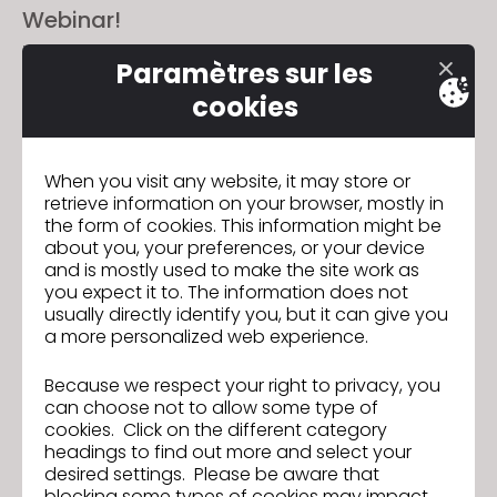
Webinar!
5 novembre 2024
Paramètres sur les
cookies
When you visit any website, it may store or
retrieve information on your browser, mostly in
the form of cookies. This information might be
about you, your preferences, or your device
and is mostly used to make the site work as
you expect it to. The information does not
usually directly identify you, but it can give you
a more personalized web experience.
Because we respect your right to privacy, you
Atelier de formation rendu et animation
can choose not to allow some type of
9-10/12
cookies. Click on the different category
headings to find out more and select your
5 novembre 2024
desired settings. Please be aware that
blocking some types of cookies may impact