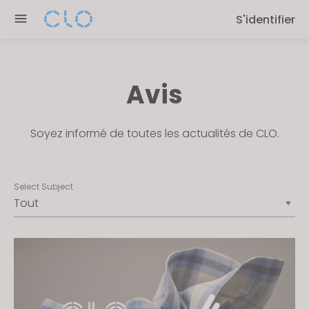
Please
S'identifier
note:
This
website
includes
Avis
an
accessibility
system.
Soyez informé de toutes les actualités de CLO.
Select Subject