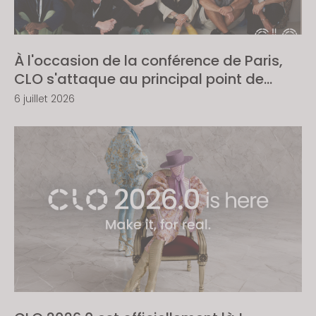
À l'occasion de la conférence de Paris,
CLO s'attaque au principal point de
blocage dans l’industrie de la mode :
6 juillet 2026
rendre les designs immédiatement prêts
pour la fabrication.