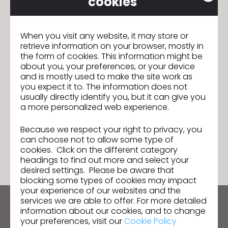
cookies
Pour plus de détails et pour réserver votre place,
CLIQUEZ ICI !
When you visit any website, it may store or
retrieve information on your browser, mostly in
the form of cookies. This information might be
Atelier de formation rendu et
Précédent
about you, your preferences, or your device
animation 9-10/12
and is mostly used to make the site work as
you expect it to. The information does not
Rejoignez notre atelier Skill Up :
Suivant
usually directly identify you, but it can give you
Everywear et Showroom virtuel
a more personalized web experience.
Because we respect your right to privacy, you
ACCÉDER À LA LISTE
can choose not to allow some type of
cookies. Click on the different category
headings to find out more and select your
desired settings. Please be aware that
blocking some types of cookies may impact
your experience of our websites and the
services we are able to offer. For more detailed
Restez informé des actualités de CLO
information about our cookies, and to change
your preferences, visit our
Cookie Policy
Découvrez les nouveautés, les promotions, les