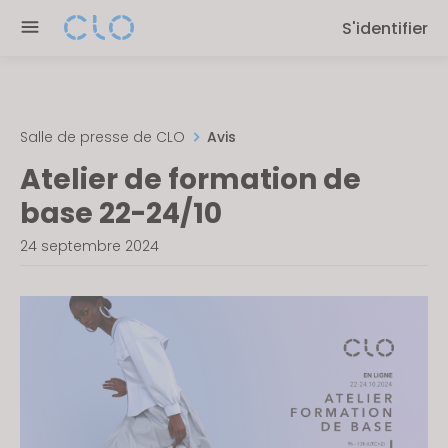
Please
S'identifier
note:
This
website
includes
an
Salle de presse de CLO
Avis
accessibility
Atelier de formation de
system.
base 22-24/10
24 septembre 2024