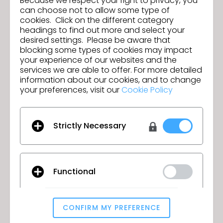
Because we respect your right to privacy, you
can choose not to allow some type of
Économie circulaire
cookies. Click on the different category
headings to find out more and select your
desired settings. Please be aware that
blocking some types of cookies may impact
your experience of our websites and the
services we are able to offer. For more detailed
information about our cookies, and to change
your preferences, visit our
Cookie Policy
Strictly Necessary
La circularité offre la possibilité de s'attaquer
aux problèmes sociaux et environnementaux
actuels de l'industrie mondiale de la mode et
Functional
d'évoluer vers une industrie plus résiliente. La
mise en œuvre d'une approche circulaire
dans le secteur de la mode contribuera à
CONFIRM MY PREFERENCE
éliminer l'impact environnemental de
Analytical / Performance