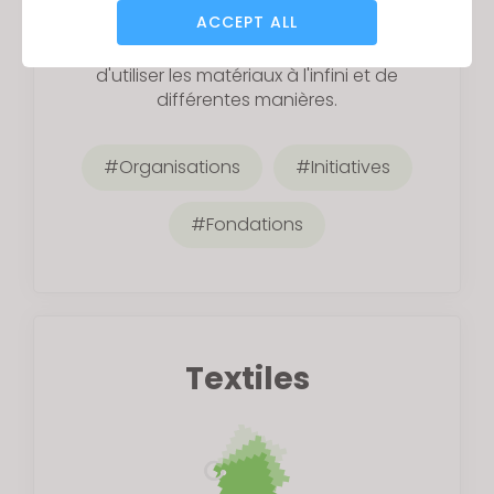
l'industrie en créant des processus qui
ACCEPT ALL
évitent la mise en décharge des matériaux et
construisent des systèmes permettant
d'utiliser les matériaux à l'infini et de
Targeting
différentes manières.
If you reject all, some features might not function
Organisations
Initiatives
properly.
Reject All
Fondations
Textiles