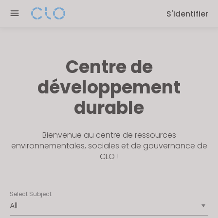
Please
S'identifier
note:
This
website
includes
Centre de
an
accessibility
développement
system.
durable
Bienvenue au centre de ressources
environnementales, sociales et de gouvernance de
CLO !
Select Subject