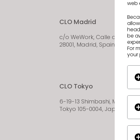
web 
Becau
CLO Madrid
allow
headi
be a
c/o WeWork, Calle de Goya 3
exper
28001, Madrid, Spain
For m
your 
CLO Tokyo
6-19-13 Shimbashi, Minato-ku
Tokyo 105-0004, Japon