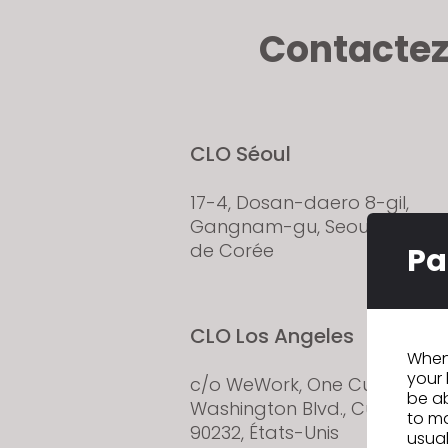
Contactez
CLO Séoul
17-4, Dosan-daero 8-gil,
Gangnam-gu, Seoul, Républ
de Corée
Pa
CLO Los Angeles
When 
your 
c/o WeWork, One Culver, 100
be ab
Washington Blvd., Culver City
to ma
90232, États-Unis
usual