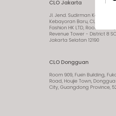
CLO Jakarta
Jl. Jend. Sudirman Kav. 52-53
Kebayoran Baru, CLO Virtual
Fashion HK LTD, Room 23-118,
Revenue Tower - District 8 S
Jakarta Selatan 12190
If yo
CLO Dongguan
Room 909, Fuxin Building, Fu
Road, Houjie Town, Donggua
City, Guangdong Province, 5