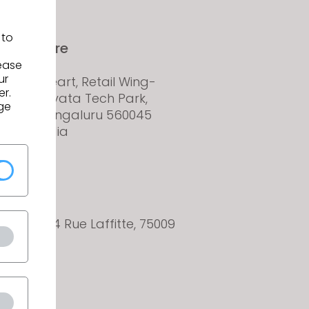
 to
Bangalore
lease
ur
Greenheart, Retail Wing-
er.
loor Manyata Tech Park,
ge
wara, Bengaluru 560045
taka, India
Paris
orning, 34 Rue Laffitte, 75009
, France