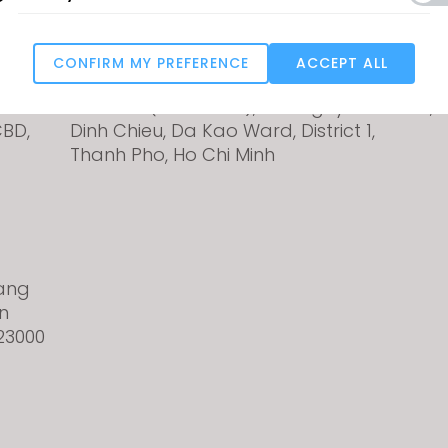
CLO Ho Chi Minh
CLO 
,
REPRESENTATIVE OFFICE OF CLO
Wakil 
CONFIRM MY PREFERENCE
ACCEPT ALL
VIRTUAL FASHION HK LIMITED IN
Gulsh
Targeting
VIETNAM (RM 03-109), 29A Nguyen
1212,
CBD,
Dinh Chieu, Da Kao Ward, District 1,
Thanh Pho, Ho Chi Minh
u reject all, some features might not function properly.
Reject All
kang
n
23000