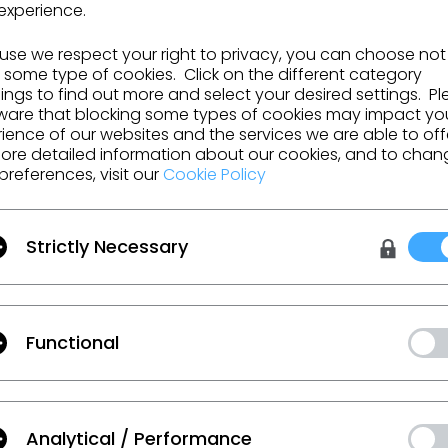
experience.
se we respect your right to privacy, you can choose not
CLO Hong Kong
CLO 
 some type of cookies. Click on the different category
ngs to find out more and select your desired settings. P
ware that blocking some types of cookies may impact yo
6,
10/F, YF Life Tower, 33 Lockhart
MFAR-
ience of our websites and the services we are able to off
Road, Wan Chai, Hong Kong
2nd f
ore detailed information about our cookies, and to chan
Island, Hong Kong
Naga
preferences, visit our
Cookie Policy
Karna
Strictly Necessary
CLO São Paulo
CLO 
,
c/o WeWork, Av Paulista, 1374, Bela
c/o M
Functional
Vista, São Paulo - SP, 01310-916,
Paris
Brazil.
Analytical / Performance