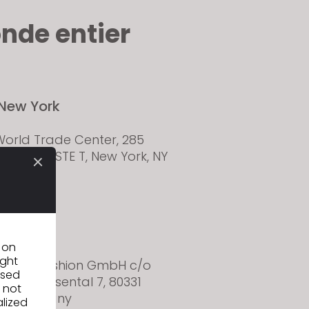
nde entier
New York
orld Trade Center, 285
n St FL 58 STE T, New York, NY
, USA
Munich
n on
ight
irtual Fashion GmbH c/o
used
pace, Rosental 7, 80331
 not
ch, Germany
alized