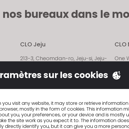
 nos bureaux dans le mo
CLO Jeju
CLO 
213-3, Cheomdan-ro, Jeju-si, Jeju-
One W
ique
do, Republic of Korea
Fulto
10007
ramètres sur les cookies
CLO Shanghai
CLO 
you visit any website, it may store or retrieve informatio
browser, mostly in the form of cookies. This information m
00
Room 203, Building 3, No. 889
CLO V
out you, your preferences, or your device and is mostly 
, CA
TianLin Road, Shanghai, China
Minds
ke the site work as you expect it to. The information does
Muni
ly directly identify you, but it can give you a more person