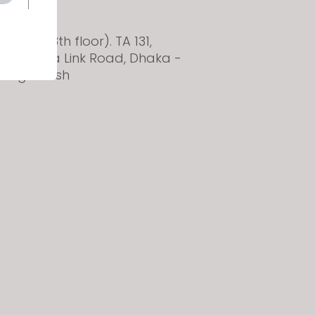
Dhaka
Tower, (8th floor). TA 131,
anBadda Link Road, Dhaka -
 Bangladesh