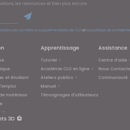
tions, les ressources et bien plus encore.
lisation
,
les conditions supplémentaires de CLO
et
la politique de confidenti
on
Apprentissage
Assistance
se
Tutoriel
Centre d’aide
ique
Académie CLO en ligne
Nous Contacte
ier et étudiant
Ateliers publics
Communauté
d'emploi
Manuel
 de matériaux
Témoignages d'utilisateurs
e
T
nts 3D