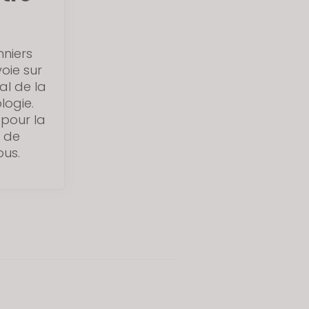
niers
oie sur
al de la
logie.
 pour la
t de
ous.