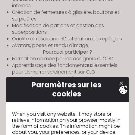
internes
Création de fermetures à glissière, boutons et
surpiqûres
Modification de patrons et gestion des
superpositions
Qualité et résolution 3D, utilisation des épingles
Avatars, poses et rendu d'image
Pourquoi participer ?
Formation animée par les designers CLO 3D
Apprentissage des fondamentaux essentiels
pour démarrer sereinement sur CLO
Session interactive et pédagogique
Paramètres sur les
Licence d'essai CLO fournie pour la semaine de
formation
cookies
L'intégralité de la formation se déroule en
français
Informations :
When you visit any website, it may store or
Dates :
6,7 et 8 janvier 2026
retrieve information on your browser, mostly in
Horaire :
9h - 13h (CET/UTC+2)
the form of cookies. This information might be
Plateforme :
En ligne (Google Meet)
about you, your preferences, or your device