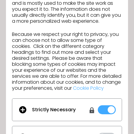
Prix :
and is mostly used to make the site work as
150€ par personne
you expect it to. The information does not
Niveau requis
: Débutant
usually directly identify you, but it can give you
a more personalized web experience.
Une semaine avant la formation, vous recevrez les
fichiers à télécharger et le lien de connexion.
Because we respect your right to privacy, you
Munissez-vous d’un
ordinateur avec CLO installé
,
can choose not to allow some type of
d’une
souris à 3 boutons
et
deux écrans
pour suivre
cookies. Click on the different category
confortablement la formation.
headings to find out more and select your
desired settings. Please be aware that
CLIQUEZ ICI POUR VOUS INSCRIRE
blocking some types of cookies may impact
your experience of our websites and the
services we are able to offer. For more detailed
information about our cookies, and to change
Découvrez CLO Virtual Fashion à
Précédent
your preferences, visit our
Cookie Policy
Paris : démonstration du logiciel
3D, présentation de l'entreprise
CLO 2025.2 est officiellement là !
Suivant
et échange avec l'équipe locale
Strictly Necessary
ACCÉDER À LA LISTE