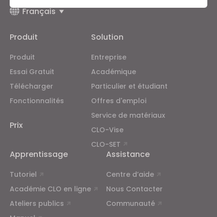
Français
Targeting
Produit
Solution
If you reject all, some features might not function
properly.
Reject All
Produit
Entreprise
Essai Gratuit
Académique
Télécharger
Particulier et étudiant
Fonctionnalités
Offres d'emploi
Service de matériaux
Prix
CLO-Vise
CLO-SET
Apprentissage
Assistance
Tutoriel
Centre d’aide
Académie CLO en ligne
Nous Contacter
Ateliers publics
Communauté