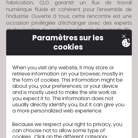
fabrication, CLO garantit un flux de travail
numérique fluide et cohérent pour l'ensemble de
l'industrie. Ouverte à tous, cette rencontre est une
occasion privilégiée d'échanger avec des experts
et des leaders du secteur sur l'avenir de la mode 3D.
Paramètres sur les
Détails de l’événement :
Date : 28 janvier 2026
cookies
Lieu : Paris, France
Format : Sur site, en français
Durée : 4 heures (les portes ouvrent à 15 h)
When you visit any website, it may store or
Public : professionnels de la mode, étudiants,
retrieve information on your browser, mostly in
professeurs, freelances
the form of cookies. This information might be
Inscription :
gratuite via Eventbrite
(billet
about you, your preferences, or your device
obligatoire, places limitées). Les inscriptions sont
and is mostly used to make the site work as
désormais ouvertes via Eventbrite.
you expect it to. The information does not
CLIQUEZ ICI POUR VOUS INSCRIRE
usually directly identify you, but it can give you
a more personalized web experience.
Because we respect your right to privacy, you
CLO remporte une victoire
Précédent
can choose not to allow some type of
définitive contre Style3D pour
cookies. Click on the different category