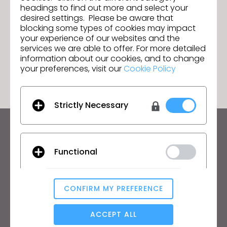
contrefaçon de logiciel ; la Cour
headings to find out more and select your
Formation de base du 6 au 8 janvier
Suivant
reconnaît un piratage
desired settings. Please be aware that
2026
commercial à grande échelle
blocking some types of cookies may impact
your experience of our websites and the
services we are able to offer. For more detailed
information about our cookies, and to change
ACCÉDER À LA LISTE
your preferences, visit our
Cookie Policy
Strictly Necessary
Restez informé des actualités de CLO
Découvrez les nouveautés, les promotions, les
Functional
ressources et bien plus encore.
Adresse mail
CONFIRM MY PREFERENCE
Analytical / Performance
J'accepte
les conditions générales d'utilisation
,
les conditions
supplémentaires de CLO
et
la politique de confidentialité
.
ACCEPT ALL