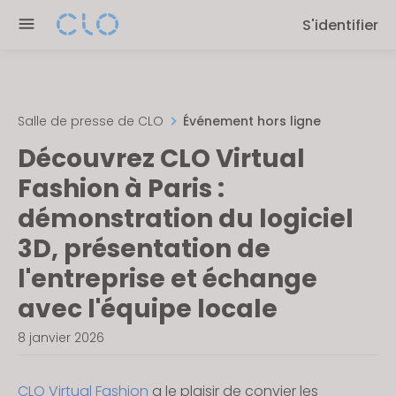
Please
S'identifier
note:
This
website
includes
an
Salle de presse de CLO
Événement hors ligne
accessibility
Découvrez CLO Virtual
system.
Fashion à Paris :
démonstration du logiciel
3D, présentation de
l'entreprise et échange
avec l'équipe locale
8 janvier 2026
CLO Virtual Fashion
a le plaisir de convier les