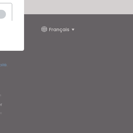
Français
alité
.
r