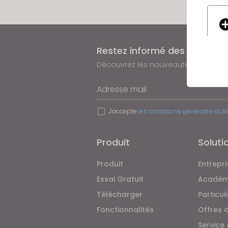
Restez informé des actualit
Découvrez les nouveautés, les promo
Adresse mail
If yo
J'accepte
les conditions générales d'uti
Produit
Soluti
Produit
Entrepri
Essai Gratuit
Académ
Télécharger
Particul
Fonctionnalités
Offres 
Service