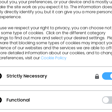
out you, your preferences, or your device and is mostly 
ormation seront réparties comme suivent :
ke the site work as you expect it to. The information does
2 :
9h-13h
ly directly identify you, but it can give you a more person
02 :
experience.
9h-13h
6/02 :
9h-13h
se we respect your right to privacy, you can choose not
 some type of cookies. Click on the different category
d'informations et pour réserver votre place,
CLIQUE
ngs to find out more and select your desired settings. P
ware that blocking some types of cookies may impact yo
ience of our websites and the services we are able to off
ore detailed information about our cookies, and to chan
dent
Join us for the CLO 2025.0 New Feature
preferences, visit our
Cookie Policy
nt
CLO 2024.2 est officiellement là !
Strictly Necessary
ACCÉDER À LA LISTE
Functional