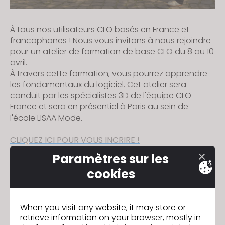
À tous nos utilisateurs CLO basés en France et
francophones ! Nous vous invitons à nous rejoindre
pour un atelier de formation de base CLO du 8 au 10
avril.⁠
À travers cette formation, vous pourrez apprendre
les fondamentaux du logiciel. Cet atelier sera
conduit par les spécialistes 3D de l'équipe CLO
France et sera en présentiel à Paris au sein de
l'école LISAA Mode.
CLIQUEZ ICI POUR VOUS INCRIRE !
Paramètres sur les
cookies
Rejoignez-nous pour le webinaire
Précédent
sur les nouvelles fonctionnalités
de CLO 2024.0 !
Marvelous Designer wins 2024
Suivant
When you visit any website, it may store or
Academy Award
retrieve information on your browser, mostly in