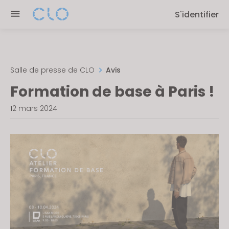
Please
S'identifier
note:
This
website
includes
an
Salle de presse de CLO
Avis
accessibility
Formation de base à Paris !
system.
12 mars 2024