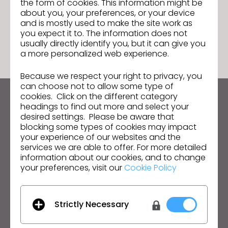
the form of cookies. This information might be
about you, your preferences, or your device
and is mostly used to make the site work as
ACCÉDER À LA LISTE
you expect it to. The information does not
usually directly identify you, but it can give you
a more personalized web experience.
Because we respect your right to privacy, you
can choose not to allow some type of
cookies. Click on the different category
Restez informé des actualités de CLO
headings to find out more and select your
desired settings. Please be aware that
Découvrez les nouveautés, les promotions, les
blocking some types of cookies may impact
ressources et bien plus encore.
your experience of our websites and the
services we are able to offer. For more detailed
Adresse mail
information about our cookies, and to change
your preferences, visit our
Cookie Policy
J'accepte
les conditions générales d'utilisation
,
les conditions
supplémentaires de CLO
et
la politique de confidentialité
.
Strictly Necessary
Français