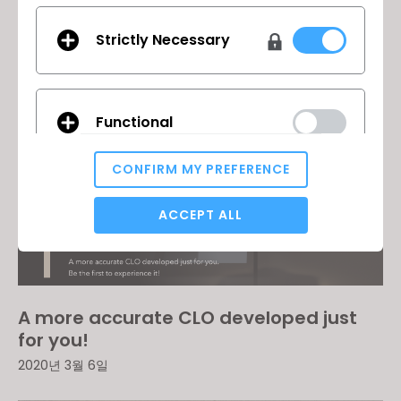
CLO 5.2 Official Release
Strictly Necessary
2020년 4월 3일
Functional
CONFIRM MY PREFERENCE
Analytical / Performance
ACCEPT ALL
Targeting
A more accurate CLO developed just
for you!
If you reject all, some features might not function
properly.
Reject All
2020년 3월 6일