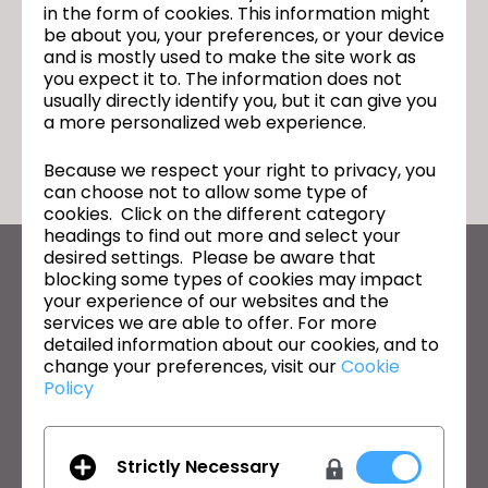
CEO, CLO Virtual Fashion
in the form of cookies. This information might
[Interview] CLO Virtual Fashion Has
다음
be about you, your preferences, or your device
Been Gearing Up For The Metaverse
and is mostly used to make the site work as
For The Past 10 Years
you expect it to. The information does not
usually directly identify you, but it can give you
돌아가기
a more personalized web experience.
Because we respect your right to privacy, you
can choose not to allow some type of
cookies. Click on the different category
headings to find out more and select your
desired settings. Please be aware that
CLO의 최신 정보
blocking some types of cookies may impact
your experience of our websites and the
뉴스, 프로모션, 리소스 및 다양한 소식을 확인하세요.
services we are able to offer. For more
detailed information about our cookies, and to
이메일 주소
change your preferences, visit our
Cookie
Policy
General Terms of Use
,
CLO Additional Terms
,
Privacy Policy
에
동의합니다.
Strictly Necessary
한국어