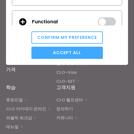
제품
솔루션
Functional
제품
기업
무료 체험판
교육기관
CONFIRM MY PREFERENCE
다운로드
개인 및 학생
Analytical / Performance
ACCEPT ALL
기능
채용정보
원부자재 서비스
가격
CLO-Vise
Targeting
CLO-SET
학습
고객지원
If you reject all, some features might not function
튜토리얼
CLO 헬프센터
properly.
Reject All
CLO 아카데미 온라인
문의하기
퍼블릭 워크샵
커뮤니티
매뉴얼