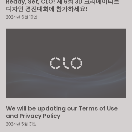
Ready, Set, CLO! 제 6회 3D 크리에이티브
디자인 경진대회에 참가하세요!
2024년 6월 19일
If you reject all, some features might not function
properly.
Reject All
We will be updating our Terms of Use
and Privacy Policy
2024년 5월 31일