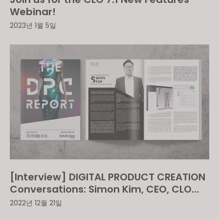
Webinar!
2023년 1월 5일
[Interview] DIGITAL PRODUCT CREATION
Conversations: Simon Kim, CEO, CLO
Virtual Fashion
2022년 12월 21일