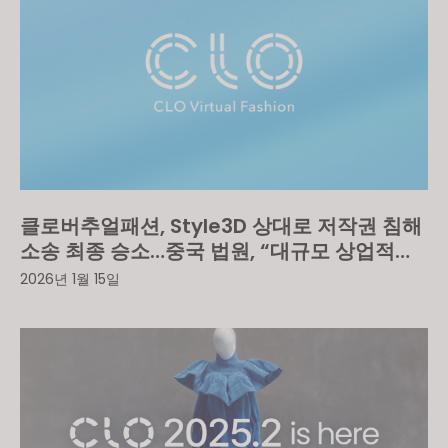
클로버추얼패션, Style3D 상대로 저작권 침해
소송 최종 승소…중국 법원, “대규모 상업적
불법 복제” 인정
2026년 1월 15일