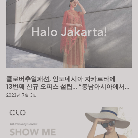
클로버추얼패션, 인도네시아 자카르타에
13번째 신규 오피스 설립… “동남아시아에서의
급속한 성장을 뒷받침할 예정”
2023년 7월 3일