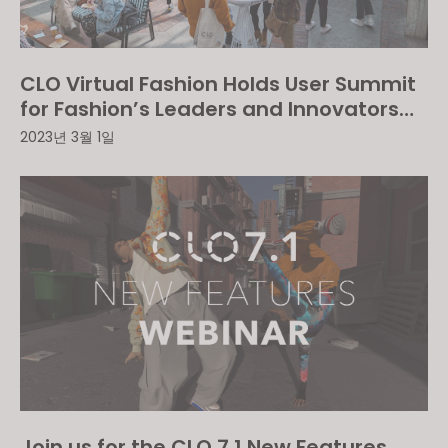
CLO Virtual Fashion Holds User Summit
for Fashion’s Leaders and Innovators
Across Americas
2023년 3월 1일
Join us for the CLO 7.1 New Features