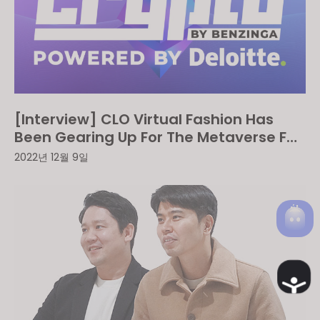
[Interview] CLO Virtual Fashion Has
Been Gearing Up For The Metaverse For
The Past 10 Years
2022년 12월 9일
Ac