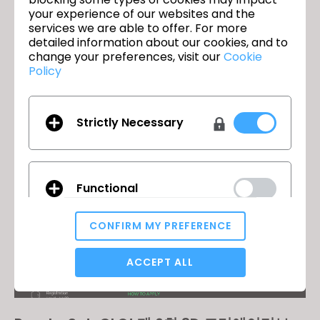
your experience of our websites and the
services we are able to offer. For more
detailed information about our cookies, and to
change your preferences, visit our
Cookie
Join us for the CLO 2024.1 New Features
Policy
Webinar!
2024년 6월 26일
Strictly Necessary
Functional
CONFIRM MY PREFERENCE
Analytical / Performance
ACCEPT ALL
Targeting