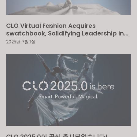
CLO Virtual Fashion Acquires
swatchbook, Solidifying Leadership in
Digital Fabric Solutions
2025년 7월 1일
CLO 2025.0이 공식 출시되었습니다!