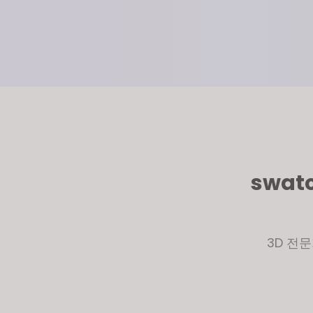
swat
3D 전