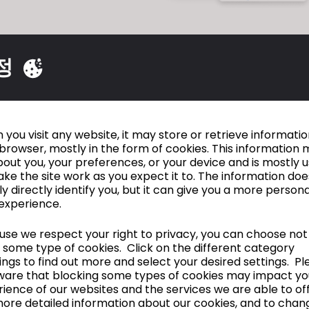
정
은 어떻게 측정되고 디지털로 생
you visit any website, it may store or retrieve informati
browser, mostly in the form of cookies. This information 
out you, your preferences, or your device and is mostly 
ke the site work as you expect it to. The information doe
ly directly identify you, but it can give you a more person
experience.
se we respect your right to privacy, you can choose not
 some type of cookies. Click on the different category
ngs to find out more and select your desired settings. Pl
무게
두께
물성
ware that blocking some types of cookies may impact yo
ience of our websites and the services we are able to off
ore detailed information about our cookies, and to chan