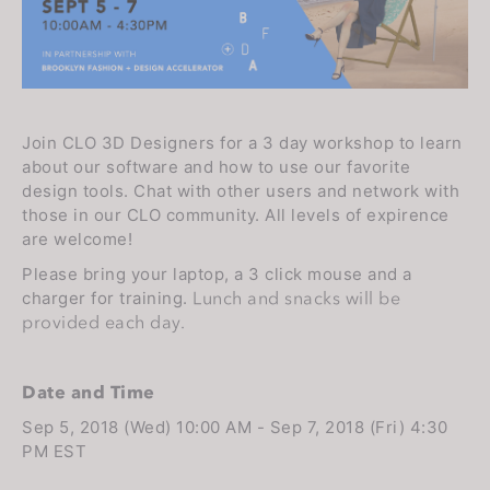
s
i
t
e
i
Join CLO 3D Designers for a 3 day workshop to learn
n
about our software and how to use our favorite
c
design tools. Chat with other users and network with
l
those in our CLO community. All levels of expirence
u
are welcome!
d
Please bring your laptop, a 3 click mouse and a
e
Lunch and snacks will be
charger for training.
s
provided each day.
a
n
Date and Time
a
c
Sep 5, 2018 (Wed) 10:00 AM - Sep 7, 2018 (Fri) 4:30
PM EST
c
e