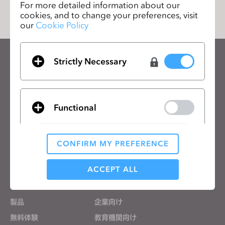
For more detailed information about our
cookies, and to change your preferences, visit
our
Cookie Policy
Strictly Necessary
CLOのニュースレターを受け取る
CLOの最新情報、リソースをご確認ください。
メールアドレス
Functional
一般の利用規約
、
CLO追加規約
、
プライバシーポリシー
に同意します。
CONFIRM MY PREFERENCE
Analytical / Performance
日本語
ACCEPT ALL
製品
ソリューション
Targeting
製品
企業向け
無料体験
教育機関向け