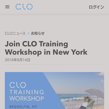
P
e
ログイン
l
n
e
r
a
e
s
a
e
CLOニュース
お知らせ
d
n
Join CLO Training
e
o
r
Workshop in New York
t
s
e
2018年8月14日
:
T
h
i
s
w
e
b