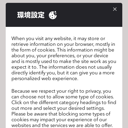
s
Location
s
環境設定
Brooklyn Fashion + Design Accelerator
i
b
630 Flushing Avenue #704
i
Brooklyn, NY 11206
When you visit any website, it may store or
l
retrieve information on your browser, mostly in
i
the form of cookies. This information might be
Seats are l
t
about you, your preferences, or your device
and is mostly used to make the site work as you
y
expect it to. The information does not usually
s
directly identify you, but it can give you a more
y
CLO x Balmain x Shudu
前のペ
personalized web experience.
Collaboration Revealed
s
ージ
t
Because we respect your right to privacy, you
Join CLO 4.2 Open Beta Test!
次のページ
can choose not to allow some type of cookies.
e
Click on the different category headings to find
m
out more and select your desired settings.
.
Please be aware that blocking some types of
cookies may impact your experience of our
リストに移動
websites and the services we are able to offer.