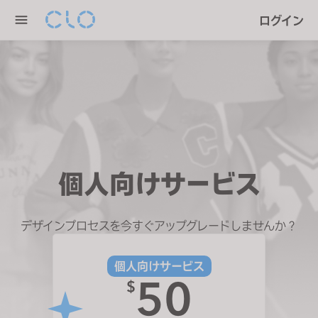
P
e
ログイン
l
n
e
r
a
e
s
a
e
d
n
e
o
r
t
s
e
個人向けサービス
:
T
h
デザインプロセスを今すぐアップグレードしませんか？
i
s
個人向けサービス
w
50
$
e
b