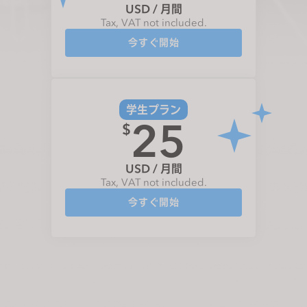
USD / 月間
s
Tax, VAT not included.
i
今すぐ開始
t
e
i
n
学生プラン
c
25
$
l
u
d
USD / 月間
e
Tax, VAT not included.
s
今すぐ開始
a
n
a
c
c
e