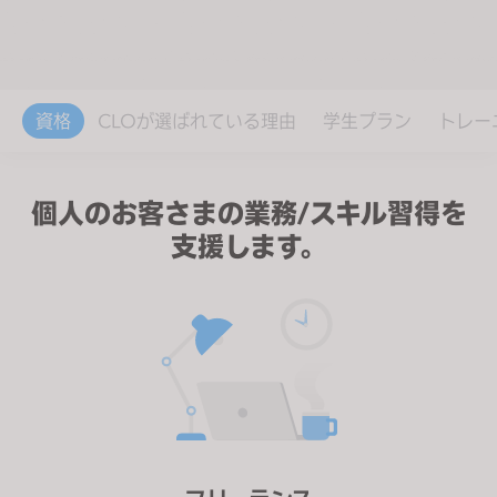
s
s
i
b
資格
CLOが選ばれている理由
学生プラン
トレー
i
l
i
個人のお客さまの業務/スキル習得を
t
y
支援します。
s
y
s
t
e
m
.