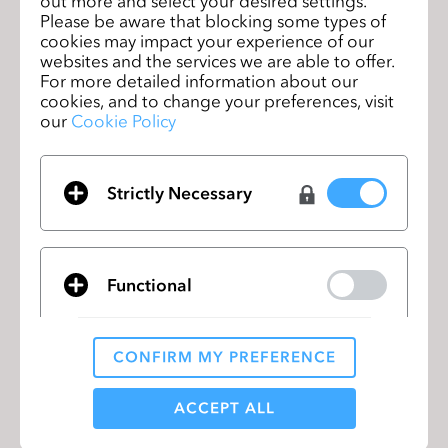
out more and select your desired settings.
Please be aware that blocking some types of
13歳以上で、認定校に在籍している学生であ
cookies may impact your experience of our
る必要があります。
websites and the services we are able to offer.
For more detailed information about our
cookies, and to change your preferences, visit
our
Cookie Policy
ご利用可能期間
最長4年間。
Strictly Necessary
学生割引をご希望の場合
Functional
以下のリンクより詳細をご確認ください。
さらに詳しく
CONFIRM MY PREFERENCE
Analytical / Performance
ACCEPT ALL