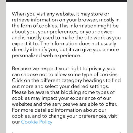
When you visit any website, it may store or
retrieve information on your browser, mostly in
the form of cookies. This information might be
about you, your preferences, or your device
and is mostly used to make the site work as you
expect it to. The information does not usually
directly identify you, but it can give you a more
personalized web experience.
さらに詳しく
Because we respect your right to privacy, you
can choose not to allow some type of cookies.
Click on the different category headings to find
out more and select your desired settings.
システム統合
Please be aware that blocking some types of
cookies may impact your experience of our
CLO-SETやCLO-VISEなどのコミュニケーションシステム
websites and the services we are able to offer.
とCLO間のシームレスな統合により、革新的なデジタル
For more detailed information about our
ワークフローをご体験いただけます。
cookies, and to change your preferences, visit
our
Cookie Policy
お問い合わせ