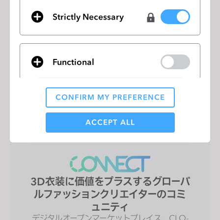
Strictly Necessary
3D資産管理からメンバー間の協業ま
で、あらゆる業務を一箇所でこなし
Functional
ます。
CLO-SET 3D PLMを使用して、3Dライブラ
リ、ウェブ基盤のTechPack、バーチャルフィ
CONFIRM MY PREFERENCE
ッティング、顧客データ分析など、すべての
Analytical / Performance
3Dデータとプロセスを一箇所で安全に管理で
きます。
ACCEPT ALL
Targeting
3D衣装に価値をプラスするグローバ
If you reject all, some features might not function
properly.
ルファッションクリエイターのコミ
Reject All
ュニティ
デジタルオープンマーケットプレイス、CLO-