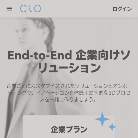
P
e
ログイン
l
n
e
r
a
e
s
a
e
d
n
End-to-End 企業向けソ
e
o
r
リューション
t
s
e
:
企業ごとにカスタマイズされたソリューションとオンボー
T
ディングで、イノベーションを体感！効率的な3Dプロセ
h
スを一緒に作りましょう。
i
s
w
e
企業プラン
b