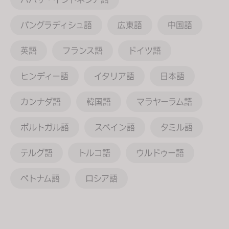
バングラディシュ語
広東語
中国語
英語
フランス語
ドイツ語
ヒンディー語
イタリア語
日本語
カンナダ語
韓国語
マラヤーラム語
ポルトガル語
スペイン語
タミル語
テルグ語
トルコ語
ウルドゥー語
ベトナム語
ロシア語