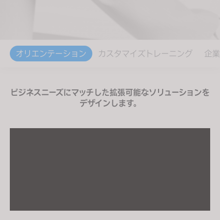
s
s
i
b
オリエンテーション
カスタマイズトレーニング
企業
i
l
i
ビジネスニーズにマッチした拡張可能なソリューションを
t
デザインします。
y
s
y
s
t
e
m
.