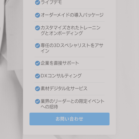
ライブデモ
s
i
オーダーメイドの導入パッケージ
t
e
カスタマイズされたトレーニン
グとオンボーディング
i
n
専任の3Dスペシャリストをアサ
c
イン
l
企業を直接サポート
u
d
DXコンサルティング
e
素材デジタル化サービス
s
a
業界のリーダーとの限定イベント
n
への招待
a
お問い合わせ
c
c
e