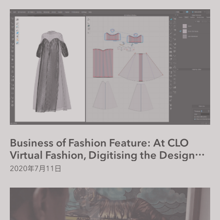
Business of Fashion Feature: At CLO
Virtual Fashion, Digitising the Design
Process to Drive Transformation
2020年7月11日