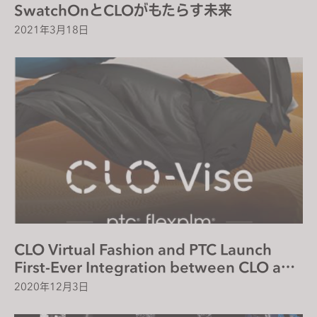
SwatchOnとCLOがもたらす未来
2021年3月18日
CLO Virtual Fashion and PTC Launch
First-Ever Integration between CLO and
FlexPLM
2020年12月3日