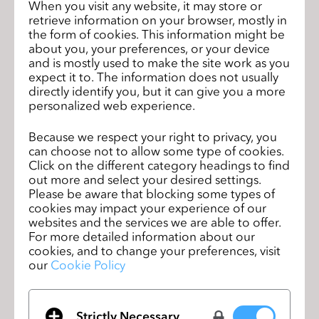
When you visit any website, it may store or
retrieve information on your browser, mostly in
the form of cookies. This information might be
about you, your preferences, or your device
and is mostly used to make the site work as you
Istanbul Moda Academy Adds CLO to
expect it to. The information does not usually
Their Curriculum
directly identify you, but it can give you a more
personalized web experience.
2020年9月11日
Because we respect your right to privacy, you
can choose not to allow some type of cookies.
Click on the different category headings to find
out more and select your desired settings.
Please be aware that blocking some types of
cookies may impact your experience of our
websites and the services we are able to offer.
For more detailed information about our
cookies, and to change your preferences, visit
our
Cookie Policy
Strictly Necessary