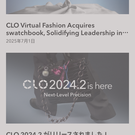
s
s
i
CLO Virtual Fashion Acquires
b
swatchbook, Solidifying Leadership in
i
Digital Fabric Solutions
2025年7月1日
l
i
t
y
s
y
s
t
e
m
.
CLO 2024.2 がリリースされました！