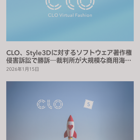
s
i
t
e
i
n
c
CLO、Style3Dに対するソフトウェア著作権
l
侵害訴訟で勝訴―裁判所が大規模な商用海賊
u
版利用を認定
2026年1月15日
d
e
s
a
n
a
c
c
e