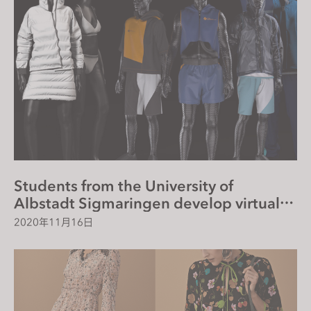
Students from the University of
Albstadt Sigmaringen develop virtual
clothing collection in Cooperation with
2020年11月16日
CLO