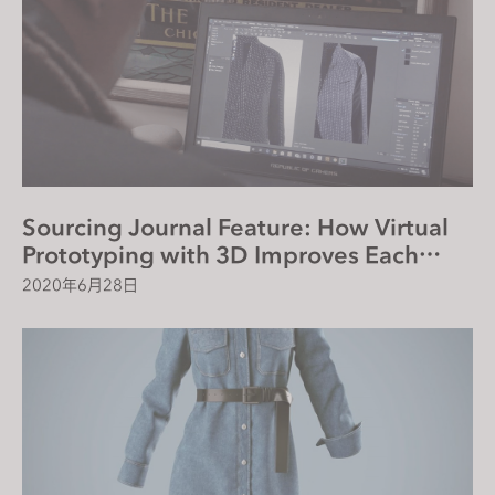
Sourcing Journal Feature: How Virtual
Prototyping with 3D Improves Each
Step of the Supply Chain
2020年6月28日