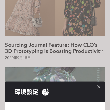
Sourcing Journal Feature: How CLO’s
3D Prototyping is Boosting Productivity
for One Brand
2020年9月15日
環境設定