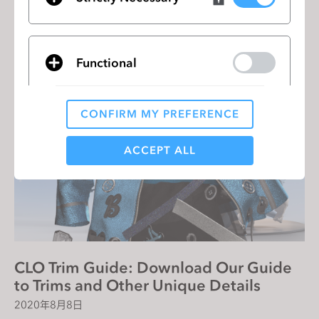
Sourcing Journal Feature: Leveraging
the Benefits of Virtual Prototyping in a
Crisis And Beyond
2020年8月18日
Functional
CONFIRM MY PREFERENCE
Analytical / Performance
ACCEPT ALL
Targeting
If you reject all, some features might not function
properly.
Reject All
CLO Trim Guide: Download Our Guide
to Trims and Other Unique Details
2020年8月8日