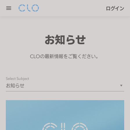
P
e
ログイン
l
n
e
r
a
e
s
a
お知らせ
e
d
n
e
o
CLOの最新情報をご覧ください。
r
t
s
e
:
Select Subject
T
h
i
s
w
e
b