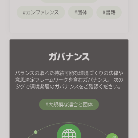
s
カンファレンス
団体
書籍
s
i
b
i
l
i
ガバナンス
t
y
バランスの取れた持続可能な環境づくりの法律や
s
意思決定フレームワークを含むガバナンス。 次の
y
タグで環境発展のガバナンスをご確認ください。
s
t
大規模な連合と団体
e
m
.