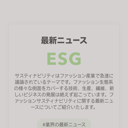
s
i
t
e
i
最新ニュース
n
c
l
u
d
e
サスティナビリティはファッション産業で急速に
議論されているテーマです。ファッション生態系
s
の様々な側面をカバーする技術、生産、繊維、新
a
しいビジネスの発展は絶えず起こっています。フ
n
ァッションサスティナビリティに関する最新ニュ
a
ースについてご紹介いたします。
c
c
業界の最新ニュース
e