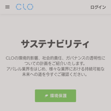
P
e
ログイン
l
n
e
r
a
e
s
a
e
d
n
サステナビリティ
e
o
r
t
s
CLOの環境的影響、社会的責任、ガバナンスの透明性に
e
ついての計画をご紹介いたします。
:
アパレル業界をはじめ、様々な業界における持続可能な
T
未来への道を今すぐご確認ください。
h
i
s
環境保護
w
e
b