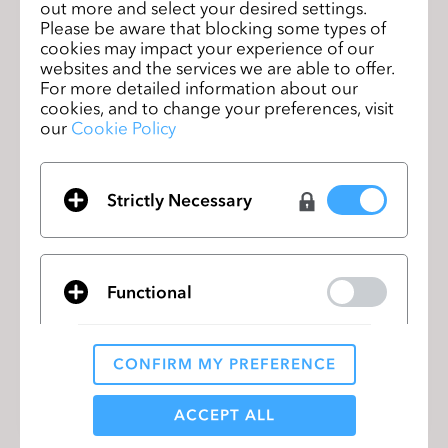
out more and select your desired settings.
Please be aware that blocking some types of
cookies may impact your experience of our
websites and the services we are able to offer.
For more detailed information about our
cookies, and to change your preferences, visit
our
Cookie Policy
グローバルファッション産業は絶えず社会および
Strictly Necessary
環境問題を認知し、より再生可能な産業につなが
る機会を提供するために努力しています。残った
資材が捨てられるのではなく、再生可能な資材に
アップデートして使用することができます。循環
Functional
経済がファッション生態系にどのように役立つの
か、タグを通じてご確認ください。
CONFIRM MY PREFERENCE
団体
イニシアチブ
財団
Analytical / Performance
ACCEPT ALL