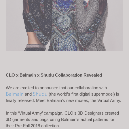
s
i
t
e
i
n
c
l
u
d
e
CLO x Balmain x Shudu Collaboration Revealed 
s
We are excited to announce that our collaboration with 
a
Balmain
Shudu
 and 
(the world’s first digital supermodel) is 
n
finally released. Meet Balmain’s new muses, the Virtual Army. 
a
c
In this ‘Virtual Army’ campaign, CLO’s 3D Designers created 
c
3D garments and bags using Balmain’s actual patterns for 
e
their Pre-Fall 2018 collection. 