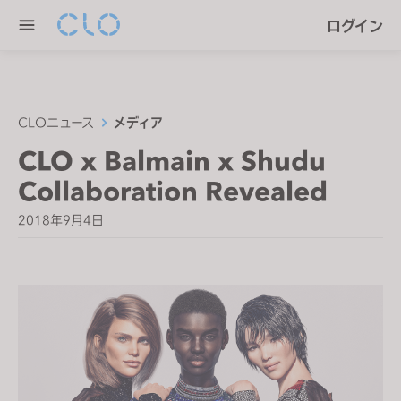
P
e
ログイン
l
n
e
r
a
e
s
a
e
CLOニュース
メディア
d
n
CLO x Balmain x Shudu
e
o
r
Collaboration Revealed
t
s
e
2018年9月4日
:
T
h
i
s
w
e
b