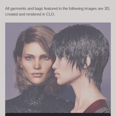
s
All garments and bags featured in the following images are 3D, 
s
created and rendered in CLO. 
i
b
i
l
i
t
y
s
y
s
t
e
m
.