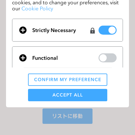
cookies, and to change your preferences, visit
our
Cookie Policy
前のページ
CLO 4.2 Official Release
Strictly Necessary
次のページ
Join CLO Training Workshop in New York
Functional
CLO 4.2 Official Release
前のページ
CONFIRM MY PREFERENCE
Join CLO Training Workshop in
次のペー
Analytical / Performance
New York
ジ
ACCEPT ALL
Targeting
リストに移動
If you reject all, some features might not function