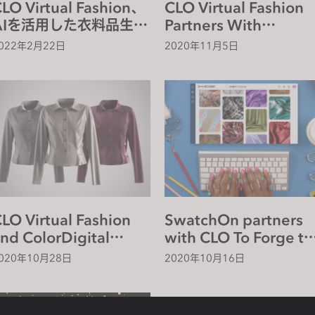
LO Virtual Fashion、
CLO Virtual Fashion
AIを活用した衣料品生産
Partners With
プラットフォーム
Jeanologia For
022年2月22日
2020年11月5日
「FAAI」に再び戦略的
Integration In CLO 6.
投資を実施
That Will Simplify an
Speed Up Denim
Production For Brand
LO Virtual Fashion
SwatchOn partners
nd ColorDigital
with CLO To Forge th
Announce
Future of Fashion
020年10月28日
2020年10月16日
artnership to
Digitization
ntegrate DMIx
loud© in CLO 6.0