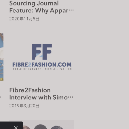
Sourcing Journal
Feature: Why Apparel
Designers Need to
2020年11月5日
0
Conquer their Fear of
d
3D
s
Fibre2Fashion
e
Interview with Simon
Kim, CEO of CLO
2019年3月20日
Virtual Fashion