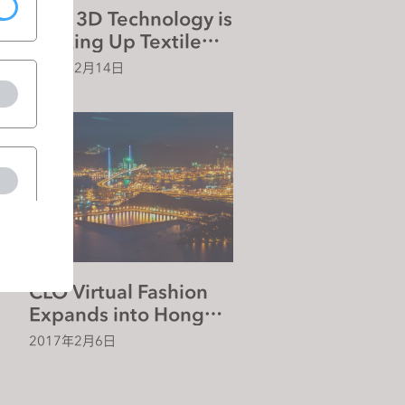
How 3D Technology is
Shaking Up Textile
Design
2018年2月14日
CLO Virtual Fashion
Expands into Hong
Kong and Germany
2017年2月6日
(클로버추얼패션, 독일·홍
콩에 지사 설립)