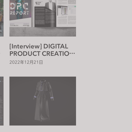
[Interview] DIGITAL
PRODUCT CREATION
Conversations: Simon
2022年12月21日
s
Kim, CEO, CLO Virtual
Fashion