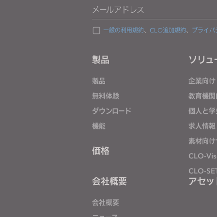
メールアドレス
b
i
一般の利用規約
、
CLO追加規約
、
プライバ
l
i
製品
ソリュ
t
i
製品
企業向け
e
s
無料体験
教育機関
w
ダウンロード
個人と学
h
機能
求人情報
o
素材向け
a
価格
CLO-Vis
r
e
CLO-SE
会社概要
アセッ
u
s
会社概要
i