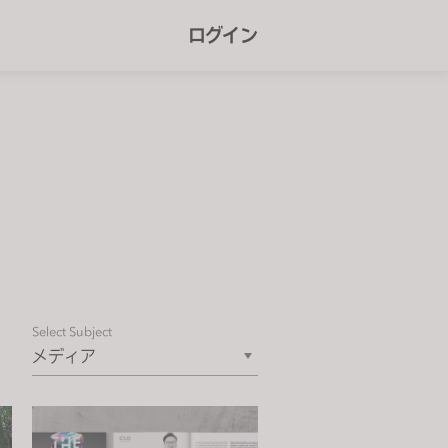
r
ログイン
e
e
n
r
e
a
d
e
r
Select Subject
s