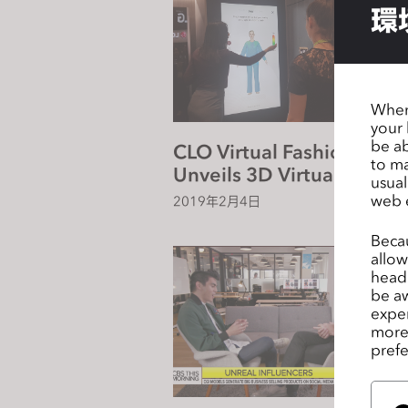
環
e
s
s
C
o
When 
your 
n
be ab
CLO Virtual Fashion
C
t
to ma
Unveils 3D Virtual
F
r
usual
Fitting Solution at
'
o
web 
2019年2月4日
2
CES 2019 in
l
Partnership with LG
Becau
-
allow
F
headi
1
be aw
1
exper
more 
t
prefe
o
a
d