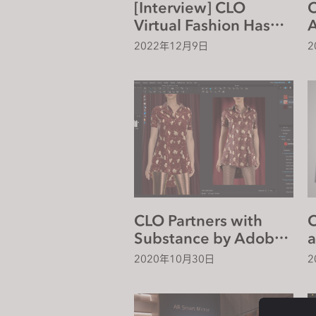
[Interview] CLO
C
s
Virtual Fashion Has
s
Been Gearing Up For
i
2022年12月9日
2
The Metaverse For
b
The Past 10 Years
i
l
i
t
y
s
y
s
CLO Partners with
C
t
Substance by Adobe
a
e
to Integrate 3D
m
2020年10月30日
2
Texturing Technology
P
.
in CLO 6.0
i
P
C
r