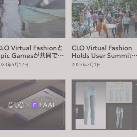
LO Virtual Fashionと
CLO Virtual Fashion
Epic Gamesが共同でデ
Holds User Summit
ジタルファッションの未
for Fashion’s Leaders
023年5月12日
2023年3月1日
来に投資
and Innovators Acros
Americas