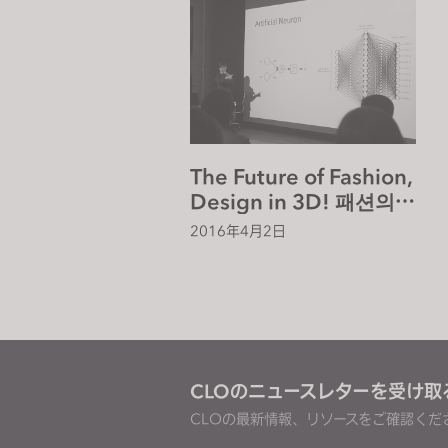
o
p
l
e
w
i
t
The Future of Fashion,
h
Design in 3D! 패션의
v
미래, 3D로 디자인하다
2016年4月2日
i
s
u
a
l
d
CLOのニュースレターを受け取
i
CLOの最新情報、リソースをご確認くだ
s
a