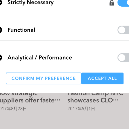
Strictly Necessary
ow Can Technology
Is a Holographic
ave Fashion? CLO
Fashion Show For VR
irtual Fashion Has
Clothing the Future?
018年6月14日
2018年4月12日
he Answer
Functional
Analytical / Performance
CONFIRM MY PREFERENCE
ACCEPT ALL
Targeting
ow strategic
Fashion Camp NYC
uppliers offer faster
showcases CLO
 reject all, some features might not function properly.
Reject All
peed to market
Virtual Fashion
017年8月23日
2017年5月1日