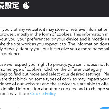
境設定
you visit any website, it may store or retrieve informatio
browser, mostly in the form of cookies. This information m
out you, your preferences, or your device and is mostly u
LO Korea Hosts Its
Forbes Article on CL
ke the site work as you expect it to. The information does
irst User Conference,
x Sadie Clayton
ly directly identify you, but it can give you a more persona
Winter Night in CLO'
Project
experience.
019年1月7日
2018年9月13日
se we respect your right to privacy, you can choose not t
 some type of cookies. Click on the different category
ngs to find out more and select your desired settings. Pl
are that blocking some types of cookies may impact your
ience of our websites and the services we are able to offer
detailed information about our cookies, and to change y
rences, visit our
Cookie Policy