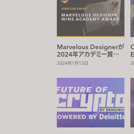
s
i
t
e
i
n
Marvelous Designerが
C
c
2024年アカデミー賞を
l
受賞
2024年1月13日
2
u
d
e
s
a
n
a
c
c
e