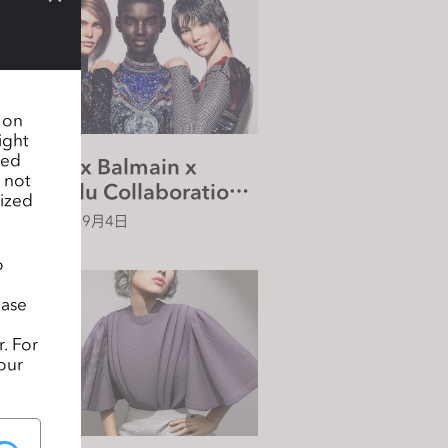
n on
ight
sed
O
CLO x Balmain x
 not
Shudu Collaboration
lized
Revealed
2018年9月4日
o
ease
. For
our