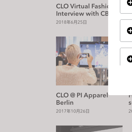
CLO Virtual Fashion
H
j
Interview with CBS
S
u
This Morning
V
s
2018年6月25日
2
t
t
t
h
e
w
e
b
s
i
CLO @ PI Apparel
H
t
Berlin
s
e
If you
s
t
2017年10月26日
2
o
p
e