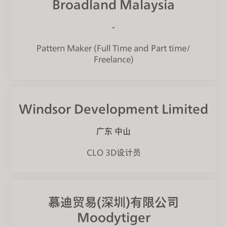
Broadland Malaysia
-
Pattern Maker (Full Time and Part time/
Freelance)
Windsor Development Limited
广东 中山
CLO 3D设计员
慕迪贸易(深圳)有限公司
Moodytiger