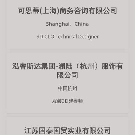
s
可恩蒂(上海)商务咨询有限公司
s
i
Shanghai，China
b
i
3D CLO Technical Designer
l
i
t
泓睿斯达集团-澜陆（杭州）服饰有
y
s
限公司
y
s
中国杭州
t
服装3D建模师
e
m
.
江苏国泰国贸实业有限公司