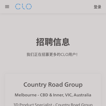
P
e
登录
l
n
e
r
a
e
s
a
e
d
n
招聘信息
e
o
r
t
s
我们正在招募更多的CLO用户！
e
:
T
h
i
Country Road Group
s
w
Melbourne - CBD & Inner, VIC, Australia
e
b
3D Product Specialist - Country Road Group