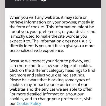
上海绿尚服饰有限公司（江苏国泰
华盛）
When you visit any website, it may store or
retrieve information on your browser, mostly in
上海
the form of cookies. This information might be
about you, your preferences, or your device and
3D服装设计师（3D建模）
is mostly used to make the site work as you
expect it to. The information does not usually
directly identify you, but it can give you a more
personalized web experience.
New World Knitting Fty.Ltd
Because we respect your right to privacy, you
can choose not to allow some type of cookies.
Home Base
Click on the different category headings to find
out more and select your desired settings.
Fulltime/Contract Knitwear Designer (3D
Please be aware that blocking some types of
software), 誠聘全職/ 合约毛衫(3D 軟件繪圖)設計師
cookies may impact your experience of our
websites and the services we are able to offer.
For more detailed information about our
cookies, and to change your preferences, visit
our
Cookie Policy