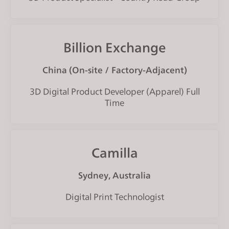
s
i
t
Billion Exchange
e
i
China (On-site / Factory-Adjacent)
n
c
3D Digital Product Developer (Apparel) Full
l
Time
u
d
e
s
Camilla
a
n
Sydney, Australia
a
Digital Print Technologist
c
c
e