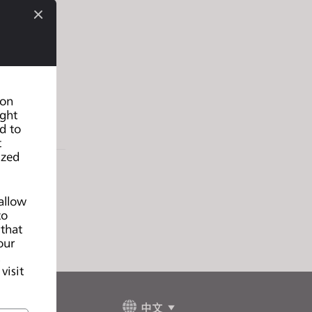
图；
验优先；
果图；
 on
ight
d to
t
ized
allow
to
 that
our
d
visit
中文