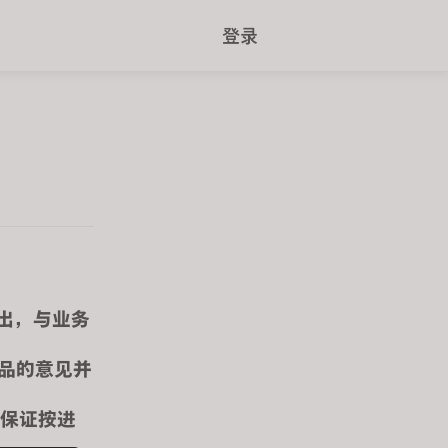
r
登录
e
e
n
r
e
a
d
e
r
出，与业务
s
品的意见并
保证按进