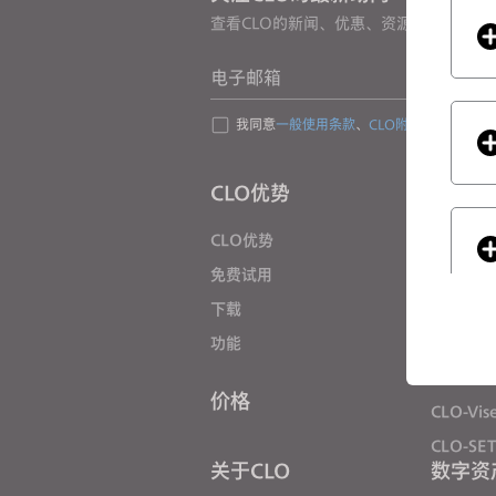
s
查看CLO的新闻、优惠、资源等
s
i
电子邮箱
b
i
我同意
一般使用条款
、
CLO附加条款
和
隐私
l
i
CLO优势
解决方
t
y
CLO优势
企业
s
免费试用
院校
y
下载
个人用户
s
功能
招聘信息
t
e
材料服务
价格
m
CLO-Vis
If you
.
CLO-SE
P
关于CLO
数字资
r