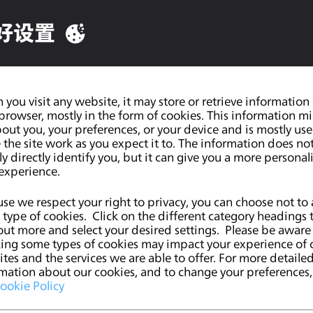
行趋势选择材质（包括面料、辅料），开发计划设计出
好设置
：
用
建模及效果图渲染软件，如
CLO3D
等软件；
3D
多种材质和不同颜色进行整体组合搭配，有服装建模经
意识，沟通能力强，能根据设计师
业务员需求展现效
you visit any website, it may store or retrieve information
/
browser, mostly in the form of cookies. This information m
out you, your preferences, or your device and is mostly use
the site work as you expect it to. The information does no
ly directly identify you, but it can give you a more personal
experience.
列表
se we respect your right to privacy, you can choose not to 
type of cookies. Click on the different category headings 
out more and select your desired settings. Please be aware
ing some types of cookies may impact your experience of 
tes and the services we are able to offer. For more detaile
mation about our cookies, and to change your preferences, 
ookie Policy