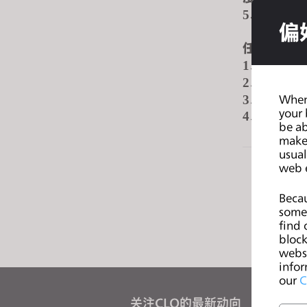
s
、根据流
5
偏
i
t
任职资格
e
熟练使
1、
i
能够对
2、
n
有团队
When 
3、
c
your 
4、
列表
be ab
l
make 
u
usual
d
web 
e
s
Becau
some 
a
find 
n
block
a
websi
c
infor
our
C
c
e
关注CLO的最新动向