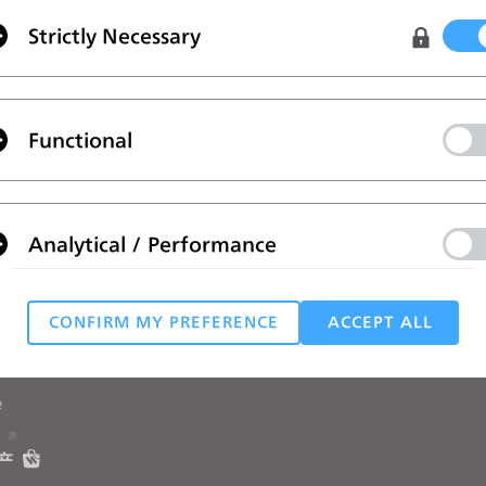
Strictly Necessary
政策
。
Functional
案
学习
帮助
教程
帮助中心
Analytical / Performance
CLO在线课堂
联系我们
用户培训营
社区论坛
和学生用户
CONFIRM MY PREFERENCE
ACCEPT ALL
手册
Targeting
客户案例
e
 reject all, some features might not function properly.
Reject All
T
产