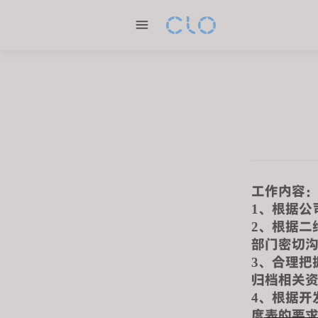
P
l
e
a
s
e
n
o
t
e
:
工作内容
T
、根据公
1
h
、根据二
2
i
部门密切
s
、合理把
3
w
归档相关
e
、根据开
4
b
度表的要