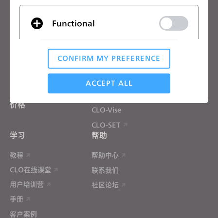
CLO优势
解决方案
Functional
CLO优势
企业
免费试用
院校
CONFIRM MY PREFERENCE
下载
个人用户和学生用户
Analytical / Performance
功能
招聘信息
ACCEPT ALL
材料服务
价格
CLO-Vise
Targeting
CLO-SET
学习
帮助
If you reject all, some features might not function
properly.
Reject All
教程
帮助中心
CLO在线课堂
联系我们
用户培训营
社区论坛
手册
客户案例