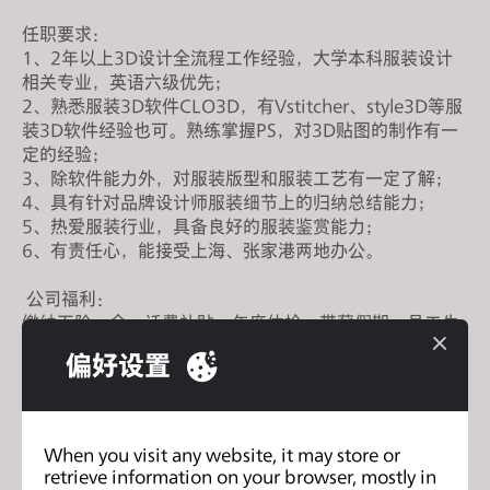
s
任职要求：
i
1、2年以上3D设计全流程工作经验，大学本科服装设计
t
相关专业，英语六级优先；
e
2、熟悉服装3D软件CLO3D，有Vstitcher、style3D等服
i
装3D软件经验也可。熟练掌握PS，对3D贴图的制作有一
n
定的经验；
3、除软件能力外，对服装版型和服装工艺有一定了解；
c
4、具有针对品牌设计师服装细节上的归纳总结能力；
l
5、热爱服装行业，具备良好的服装鉴赏能力；
u
6、有责任心，能接受上海、张家港两地办公。
d
e
公司福利：
s
缴纳五险一金、话费补贴、年度体检、带薪假期、员工生
a
日活动等。
偏好设置
n
工作地址：
上海市长宁区金钟路968号6号楼608室
a
c
企业官网：http://www.gths.cn/aboutus/
c
When you visit any website, it may store or
接收邮箱：janiceji@gths.cn、sallywong@gths.cn 、
retrieve information on your browser, mostly in
e