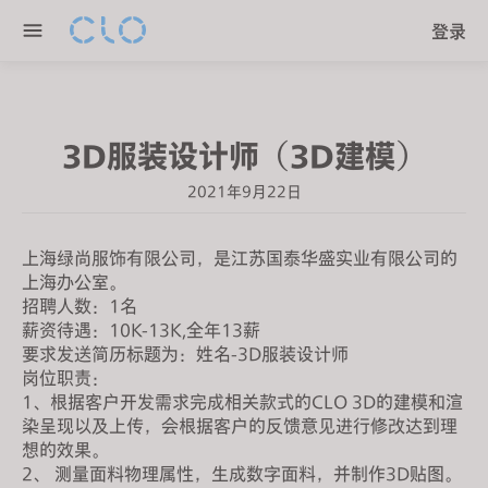
P
e
登录
l
n
e
r
a
e
s
a
3D服装设计师（3D建模）
e
d
n
e
2021年9月22日
o
r
t
s
e
上海绿尚服饰有限公司，是江苏国泰华盛实业有限公司的
上海办公室。
:
招聘人数：1名
T
薪资待遇：10K-13K,全年13薪
h
要求发送简历标题为：姓名-3D服装设计师
i
岗位职责：
s
1、根据客户开发需求完成相关款式的CLO 3D的建模和渲
w
染呈现以及上传，会根据客户的反馈意见进行修改达到理
e
想的效果。
2、 测量面料物理属性，生成数字面料，并制作3D贴图。
b