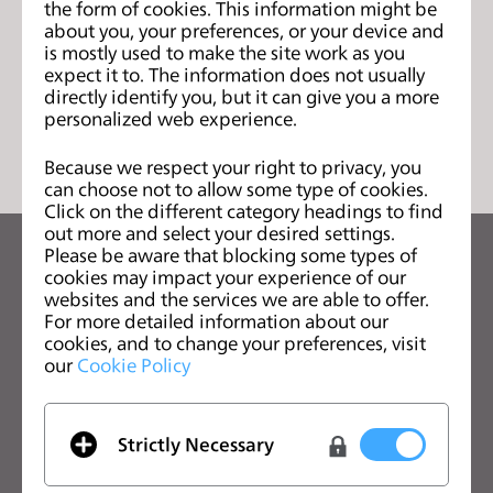
freyaji@gths.cn
the form of cookies. This information might be
s
about you, your preferences, or your device and
s
is mostly used to make the site work as you
i
expect it to. The information does not usually
directly identify you, but it can give you a more
b
列表
personalized web experience.
i
l
Because we respect your right to privacy, you
i
can choose not to allow some type of cookies.
t
Click on the different category headings to find
out more and select your desired settings.
y
Please be aware that blocking some types of
s
关注CLO的最新动向
cookies may impact your experience of our
y
查看CLO的新闻、优惠、资源等
websites and the services we are able to offer.
s
For more detailed information about our
cookies, and to change your preferences, visit
t
电子邮箱
our
Cookie Policy
e
我同意
一般使用条款
、
CLO附加条款
和
隐私政策
。
m
.
Strictly Necessary
中文