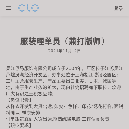
P
e
登录
l
n
e
r
a
e
s
a
服装理单员（兼打版师）
e
d
n
e
2021年11月12日
o
r
t
s
e
吴江巴马服饰有限公司成立于2004年，厂区位于江苏吴江
芦墟汾湖经济开发区，办事处位于上海松江漕河泾园区；
:
工厂主营服装生产，产品主要出口北美、日本、韩国等
T
地，由于生产业务的扩大，现向社会招聘如下职位，欢迎
h
广大有识之士积极应聘：
i
【岗位职责】
s
从样衣开发到大货出运, 如安排色样，印花/绣花打样, 面辅
w
料确认, 样衣安排,
e
订单跟进直到大货出运.能熟练操电脑,工作认真负责。
【职位要求】
b