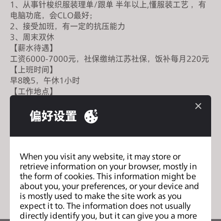
1、从事针梭织服装理单/跟单 半年以上,懂服装工艺 ，有
s
电脑功底，会CLO最好；
i
2、接受加班，有一定的抗压能力
t
3、周末双休
e
【薪水待遇】
i
工资6000-7000元，社保缴纳江苏社保，饭补每月220元
n
【上班时间】
早8晚5，午休1小时
c
【工作地点】
l
上海市松江区九亭镇汉桥文化科技园及苏州吴江工厂
u
【简历请投】
偏好设置
d
parma_sh@parma1994.com
e
s
a
When you visit any website, it may store or
retrieve information on your browser, mostly in
n
列表
the form of cookies. This information might be
a
about you, your preferences, or your device and
c
is mostly used to make the site work as you
c
expect it to. The information does not usually
directly identify you, but it can give you a more
e