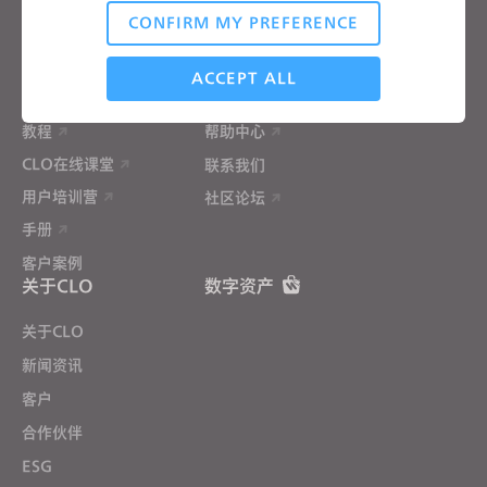
价格
CONFIRM MY PREFERENCE
CLO-Vise
Analytical / Performance
CLO-SET
ACCEPT ALL
学习
帮助
教程
帮助中心
Targeting
CLO在线课堂
联系我们
用户培训营
社区论坛
If you reject all, some features might not function
手册
properly.
Reject All
客户案例
关于CLO
数字资产
关于CLO
新闻资讯
客户
合作伙伴
ESG