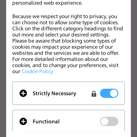
personalized web experience.
s
s
关注CLO的最新动向
Because we respect your right to privacy, you
i
can choose not to allow some type of cookies.
查看CLO的新闻、优惠、资源等
b
Click on the different category headings to find
out more and select your desired settings.
i
电子邮箱
Please be aware that blocking some types of
l
cookies may impact your experience of our
i
我同意
一般使用条款
、
CLO附加条款
和
隐私政策
。
websites and the services we are able to offer.
t
For more detailed information about our
cookies, and to change your preferences, visit
y
中文
our
Cookie Policy
s
y
CLO优势
解决方案
s
Strictly Necessary
t
CLO优势
企业
e
免费试用
院校
m
下载
个人用户和学生用户
.
Functional
功能
招聘信息
材料服务