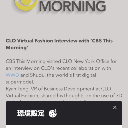
s
i
t
e
i
n
CLO Virtual Fashion Interview with 'CBS This
c
Morning'
l
u
CBS This Morning visited CLO New York Office for
an interview on CLO's recent collaboration with
d
WWD
and Shudu, the world's first digital
e
supermodel.
s
Ryan Teng, VP of Business Development at CLO
a
Virtual Fashion, shared his thoughts on the use of 3D
n
in the fashion industry and virtual influencers.
a
c
環境設定
To watch the full clip, click
HERE
.
c
e