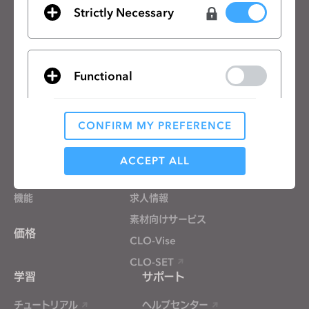
Strictly Necessary
一般の利用規約
、
CLO追加規約
、
プライバシーポリシー
に同意します。
日本語
Functional
製品
ソリューション
CONFIRM MY PREFERENCE
製品
企業向け
Analytical / Performance
無料体験
教育機関向け
ACCEPT ALL
ダウンロード
個人と学生向け
機能
求人情報
Targeting
素材向けサービス
価格
CLO-Vise
If you reject all, some features might not function
properly.
Reject All
CLO-SET
学習
サポート
チュートリアル
ヘルプセンター