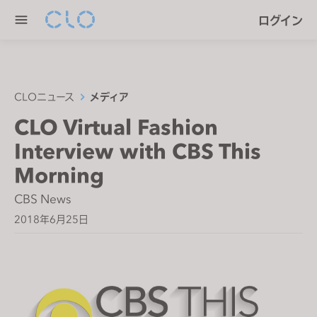
P
e
ログイン
l
n
e
r
a
e
s
a
e
CLOニュース
メディア
d
n
CLO Virtual Fashion
e
o
r
Interview with CBS This
t
s
e
Morning
:
CBS News
T
2018年6月25日
h
i
s
w
e
b