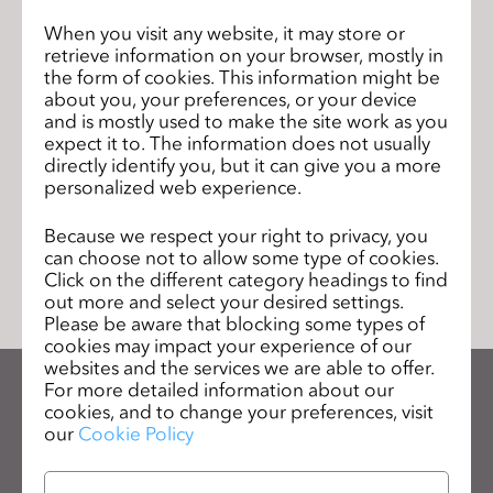
s
When you visit any website, it may store or
s
Join CLO 4.2 Open Beta Test!
前のページ
retrieve information on your browser, mostly in
i
the form of cookies. This information might be
about you, your preferences, or your device
How Can Technology Save Fashion?
b
次の
and is mostly used to make the site work as you
CLO Virtual Fashion Has the Answer
ペー
i
expect it to. The information does not usually
ジ
l
directly identify you, but it can give you a more
i
personalized web experience.
t
Because we respect your right to privacy, you
y
リストに移動
can choose not to allow some type of cookies.
s
Click on the different category headings to find
y
out more and select your desired settings.
s
Please be aware that blocking some types of
cookies may impact your experience of our
t
websites and the services we are able to offer.
e
For more detailed information about our
m
CLOのニュースレターを受け取る
cookies, and to change your preferences, visit
.
our
Cookie Policy
CLOの最新情報、リソースをご確認ください。
メールアドレス