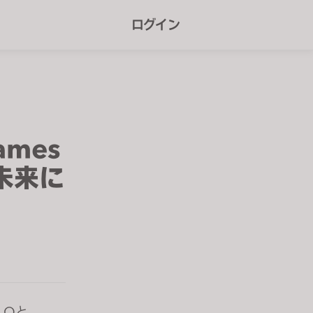
r
ログイン
e
e
n
r
e
Games
a
未来に
d
e
r
s
LOと