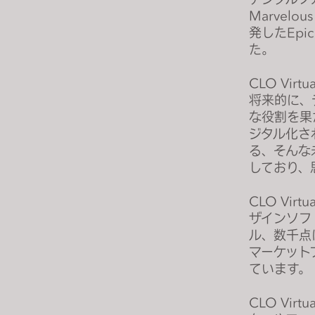
s
Marvelou
i
発したEp
t
た。
e
i
CLO Vir
n
将来的に、
c
な役割を果
l
ジタル化さ
る、そんな
u
しており、
d
e
CLO Vi
s
ザインソフ
a
ル、数千点
n
マーケット
a
ています。
c
c
CLO Vi
e