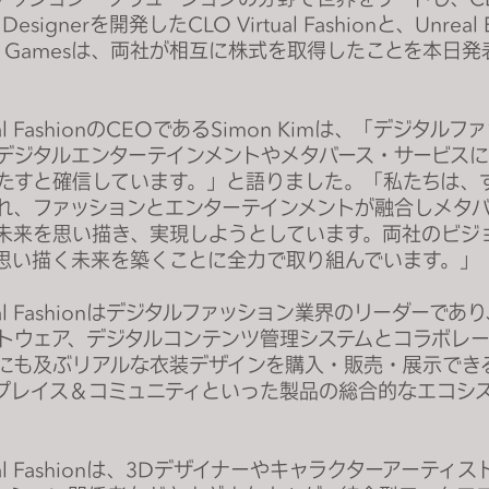
s Designerを開発したCLO Virtual Fashionと、Unreal
ic Gamesは、両社が相互に株式を取得したことを本日
tual FashionのCEOであるSimon Kimは、「デジタル
デジタルエンターテインメントやメタバース・サービス
たすと確信しています。」と語りました。「私たちは、
れ、ファッションとエンターテインメントが融合しメタ
未来を思い描き、実現しようとしています。両社のビジ
思い描く未来を築くことに全力で取り組んでいます。」
rtual Fashionはデジタルファッション業界のリーダーであ
トウェア、デジタルコンテンツ管理システムとコラボレ
にも及ぶリアルな衣装デザインを購入・販売・展示でき
プレイス＆コミュニティといった製品の総合的なエコシ
rtual Fashionは、3Dデザイナーやキャラクターアーティ