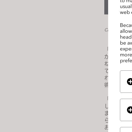
to ma
e
usual
web 
s
s
Becau
C
CLOとUnrea
allow
o
headi
n
be aw
exper
「高品質の
t
more 
かり、デジ
r
prefe
ねません。CL
o
て、様々な
l
れるよう、
-
術責任者Kim
F
1
「当社のク
1
しています
t
ます。」と
o
らゆるデジ
a
おり、Ep
d