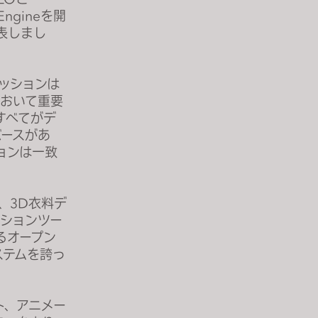
 Engineを開
発表しまし
ファッションは
において重要
すべてがデ
バースがあ
ョンは一致
り、3D衣料デ
ーションツー
るオープン
ステムを誇っ
スト、アニメー