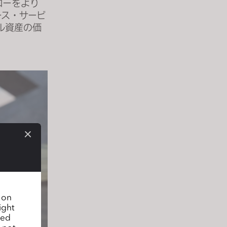
ローをより
ース・サービ
ル資産の価
n on
ight
sed