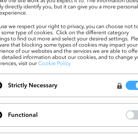
ke the site work as you expect it to. The information does
ly directly identify you, but it can give you a more persona
experience.
se we respect your right to privacy, you can choose not t
l Engineが提供するデジタルファッション
 some type of cookies. Click on the different category
ngs to find out more and select your desired settings. Pl
are that blocking some types of cookies may impact your
ience of our websites and the services we are able to offer
デジタルファッションをすぐに仮想世界に取り入れるの
detailed information about our cookies, and to change y
タルファッションのクリエイターにとって創造における
rences, visit our
Cookie Policy
O Virtual FashionのソリューションがUnreal Eng
業界のデザイナーが本物そっくりのデジタルファッショ
支援していくのが非常に楽しみです。」と、Epic Game
Strictly Necessary
 Libreriは語りました。
ライアントはすでにデジタル資産の有用性を最大限に活
。当社はこうした要望やロードマップに対応できるよう
Functional
、Simon Kimは付け加えます。「当社は今回の投資が
タルファッションとクリエイターの価値を最大限に引き
ic Gamesとこの目標を共有できることを非常に嬉しく思