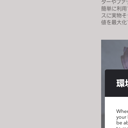
ターやファ
s
簡単に利用
s
スに実物そ
i
値を最大化
b
i
l
i
t
y
s
y
環
s
t
e
m
When 
.
your 
P
be ab
r