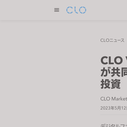
P
l
e
a
s
e
CLOニュース
n
o
CLO 
t
e
が共
:
投資
T
h
i
CLO Market
s
2023年5月1
w
e
b
デジタルフ