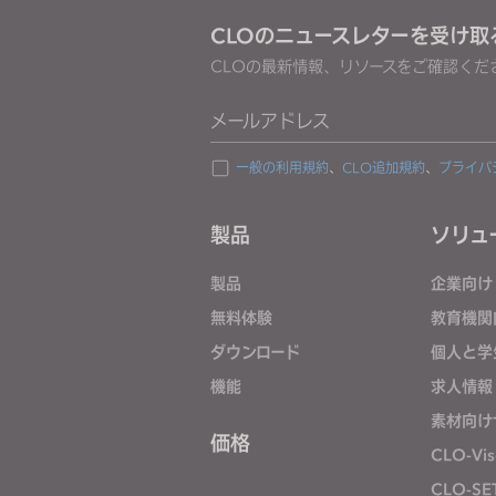
o
CLOのニュースレターを受け取
p
CLOの最新情報、リソースをご確認くだ
l
e
メールアドレス
w
i
一般の利用規約
、
CLO追加規約
、
プライバ
t
h
製品
ソリュ
v
i
製品
企業向け
s
無料体験
教育機関
u
ダウンロード
個人と学
a
l
機能
求人情報
d
素材向け
i
価格
CLO-Vis
s
CLO-SE
a