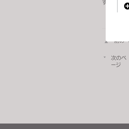
す。」
j
u
s
t
t
前の
h
e
If you
w
次のペ
e
ージ
b
s
i
t
e
t
o
p
e