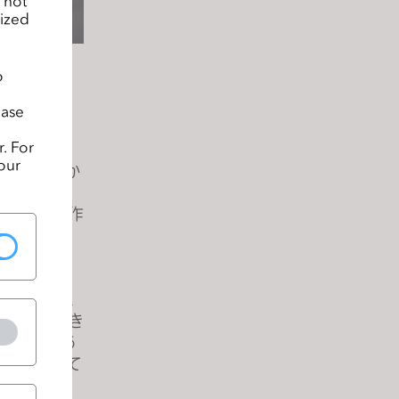
 not
lized
o
ease
. For
は手間がか
our
障壁となりか
ineと連携し
ンの衣装を作
sの最高技
用しようと
努力していき
、世界中のあ
出すと信じて
っていま