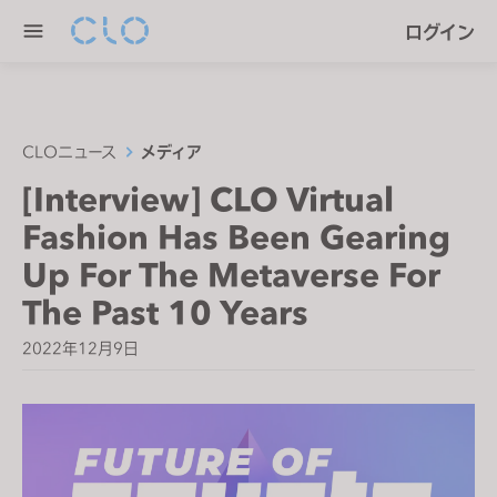
P
e
ログイン
l
n
e
r
a
e
s
a
e
CLOニュース
メディア
d
n
[Interview] CLO Virtual
e
o
r
Fashion Has Been Gearing
t
s
e
Up For The Metaverse For
:
The Past 10 Years
T
h
2022年12月9日
i
s
w
e
b