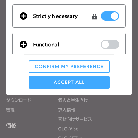
CLOの最新情報、リソースをご確認ください。
Strictly Necessary
メールアドレス
一般の利用規約
、
CLO追加規約
、
プライバシーポリシー
に同意します。
Functional
日本語
CONFIRM MY PREFERENCE
製品
ソリューション
Analytical / Performance
製品
企業向け
ACCEPT ALL
無料体験
教育機関向け
ダウンロード
個人と学生向け
Targeting
機能
求人情報
素材向けサービス
If you reject all, some features might not function
価格
properly.
Reject All
CLO-Vise