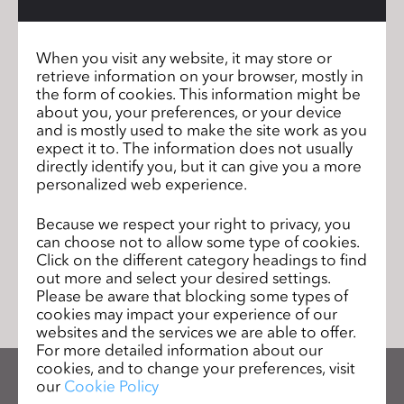
Check out the full interview:
here
s
s
When you visit any website, it may store or
i
retrieve information on your browser, mostly in
b
CLO 7.1を正式にリリースいたしまし
前のペー
the form of cookies. This information might be
i
た！
ジ
about you, your preferences, or your device
l
and is mostly used to make the site work as you
CLO BASIC COMMUNICATION
次の
expect it to. The information does not usually
i
WORKSHOP 東京 2022を開催いたしま
ペー
directly identify you, but it can give you a more
t
す！
personalized web experience.
ジ
y
s
Because we respect your right to privacy, you
y
can choose not to allow some type of cookies.
Click on the different category headings to find
リストに移動
s
out more and select your desired settings.
t
Please be aware that blocking some types of
e
cookies may impact your experience of our
m
websites and the services we are able to offer.
For more detailed information about our
.
cookies, and to change your preferences, visit
our
Cookie Policy
CLOのニュースレターを受け取る