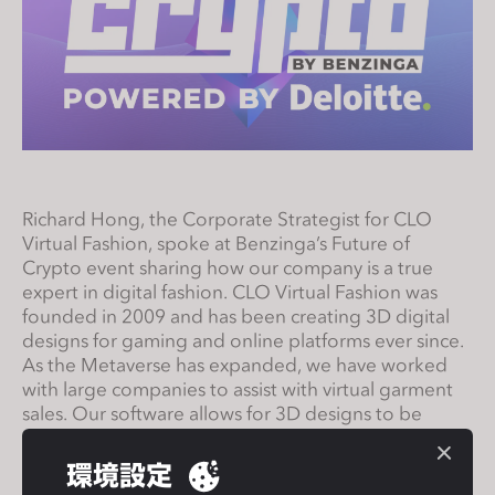
s
i
t
e
i
n
c
l
Richard Hong, the Corporate Strategist for CLO
u
Virtual Fashion, spoke at Benzinga’s Future of
d
Crypto event sharing how our company is a true
e
expert in digital fashion. CLO Virtual Fashion was
founded in 2009 and has been creating 3D digital
s
designs for gaming and online platforms ever since.
a
As the Metaverse has expanded, we have worked
n
with large companies to assist with virtual garment
a
sales. Our software allows for 3D designs to be
c
exported onto various digital platforms with full
c
compatibility.
環境設定
e