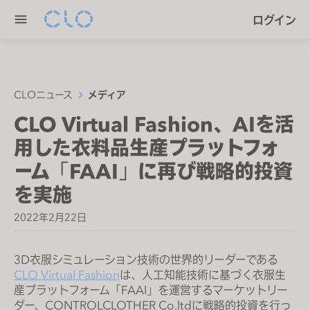
P
e
ログイン
l
n
e
r
a
e
s
a
e
CLOニュース
メディア
d
n
CLO Virtual Fashion、AIを活
e
o
r
用した衣料品生産プラットフォ
t
s
e
ーム「FAAI」に再び戦略的投資
:
を実施
T
h
2022年2月22日
i
s
3D衣服シミュレーション技術の世界的リーダーである
w
CLO Virtual Fashion
は、人工知能技術に基づく衣服生
e
産プラットフォーム「FAAI」を運営するマーケットリー
b
ダー、CONTROLCLOTHER Co,ltdに戦略的投資を行っ