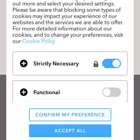
out more and select your desired settings.
Please be aware that blocking some types of
CLO 6.2を公式リリースいたしまし
次のペー
cookies may impact your experience of our
た！
ジ
websites and the services we are able to offer.
For more detailed information about our
cookies, and to change your preferences, visit
our
Cookie Policy
リストに移動
Strictly Necessary
CLOのニュースレターを受け取る
Functional
CLOの最新情報、リソースをご確認ください。
メールアドレス
CONFIRM MY PREFERENCE
Analytical / Performance
一般の利用規約
、
CLO追加規約
、
プライバシーポリシー
に同意します。
ACCEPT ALL