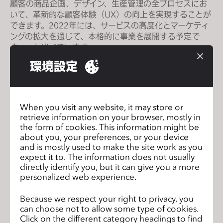
顧客の商品企画、デザイン、生産管理の全プロセスにお
s
いて、革新的な顧客体験（UX）の向上を実現することが
s
できます。2022年には、サービスの高度化とマーケティ
i
ングの拡大を通じて、本格的に事業を展開する予定で
b
す。」と述べています。
i
環境設定
l
i
ファッション消費市場のデジタル変革は、 Musinsaや
t
Zigzagといったオンラインファッションプラットフォー
When you visit any website, it may store or
y
ムを中心に非常に活発です。一方、ファッション産業の
retrieve information on your browser, mostly in
s
バリューチェーンのもう一つの軸であるファッション製造
the form of cookies. This information might be
y
市場は、ITによるイノベーションが最も遅れている分野と
about you, your preferences, or your device
s
言われています。そのため、ファッションテック先進企業
and is mostly used to make the site work as you
expect it to. The information does not usually
として評価されている両社の提携により、ファッション製
t
directly identify you, but it can give you a more
造業のデジタル変革が加速されることが期待されます。
e
personalized web experience.
m
.
Because we respect your right to privacy, you
can choose not to allow some type of cookies.
2022 バーチャルユーザーサミットにご
前のペ
Click on the different category headings to find
参加ください！
ージ