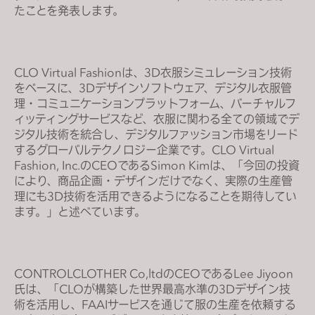
s
たことを発表します。
i
t
e
CLO Virtual Fashionは、3D衣服シミュレーション技術
i
をベースに、3Dデザインソフトウェア、デジタル衣服管
n
理・コミュニケーションプラットフォーム、バーチャルフ
c
ィッティングサービスなど、衣服に関わる全ての領域でデ
l
ジタル技術を統合し、デジタルファッション市場をリード
するグローバルテクノロジー企業です。CLO Virtual
u
Fashion, Inc.のCEOであるSimon Kimは、「今回の投資
d
により、商品企画・デザインだけでなく、実際の生産管
e
理にも3D技術を活用できるようになることを期待してい
s
ます。」と述べています。
a
n
a
c
CONTROLCLOTHER Co,ltdのCEOであるLee Jiyoon
氏は、「CLOが構築した世界最高水準の3Dデザイン技
c
術を活用し、FAAIサービスを通じて服の生産を依頼する
e