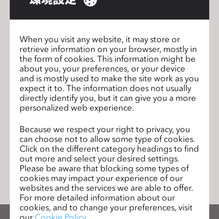
s
【CLO日本公式Twitterアカウント】
s
https://twitter.com/itsclo3djp
i
When you visit any website, it may store or
b
retrieve information on your browser, mostly in
i
the form of cookies. This information might be
about you, your preferences, or your device
l
CLOスキルアップウェビナーを開催いた
前のペー
and is mostly used to make the site work as you
i
します！
ジ
expect it to. The information does not usually
t
directly identify you, but it can give you a more
CLO 6.1の新機能ウェビナーを開催いた
次のペー
y
personalized web experience.
します！
ジ
s
Because we respect your right to privacy, you
y
can choose not to allow some type of cookies.
s
Click on the different category headings to find
t
リストに移動
out more and select your desired settings.
e
Please be aware that blocking some types of
cookies may impact your experience of our
m
websites and the services we are able to offer.
.
For more detailed information about our
cookies, and to change your preferences, visit
our
Cookie Policy