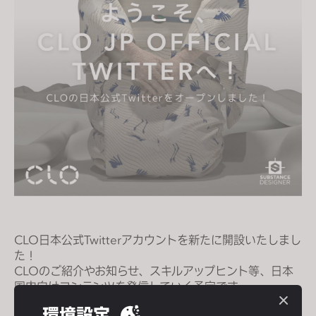
s
i
t
e
i
n
c
l
u
d
e
s
a
n
CLO日本公式Twitterアカウントを新たに開設いたしまし
た！
a
CLOのご紹介やお知らせ、スキルアップヒント等、日本
c
国内向けコンテンツを発信していく予定です。
c
皆様のフォロー心よりお待ちしております。
e
環境設定