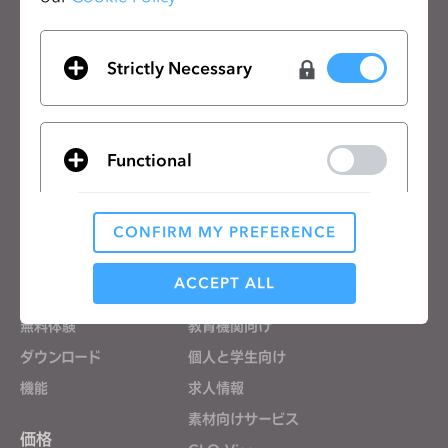
CLOのニュースレターを受け取る
CLOの最新情報、リソースをご確認ください。
Strictly Necessary
メールアドレス
一般の利用規約
、
CLO追加規約
、
プライバシーポリシー
に同意します。
Functional
日本語
CONFIRM MY PREFERENCE
Analytical / Performance
製品
ソリューション
ACCEPT ALL
製品
企業向け
無料体験
教育機関向け
Targeting
ダウンロード
個人と学生向け
機能
求人情報
If you reject all, some features might not function
素材向けサービス
properly.
Reject All
価格