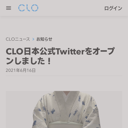
P
e
ログイン
l
n
e
r
a
e
s
a
e
CLOニュース
お知らせ
d
n
CLO日本公式Twitterをオープ
e
o
r
ンしました！
t
s
e
2021年6月16日
:
T
h
i
s
w
e
b