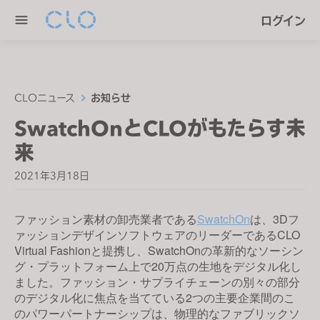
P
e
ログイン
l
n
e
r
a
e
s
a
e
CLOニュース
お知らせ
d
n
SwatchOnとCLOがもたらす未
e
o
r
来
t
s
e
2021年3月18日
:
T
ファッション素材の卸売業者である
SwatchOn
は、3Dフ
h
ァッションデザインソフトウェアのリーダーであるCLO
i
Virtual Fashionと提携し、SwatchOnの革新的なソーシン
s
グ・プラットフォーム上で20万点の生地をデジタル化し
w
ました。ファッション・サプライチェーンの別々の部分
e
のデジタル化に焦点を当てている2つの主要企業間のこ
b
のパワーパートナーシップは、物理的なファブリックソ