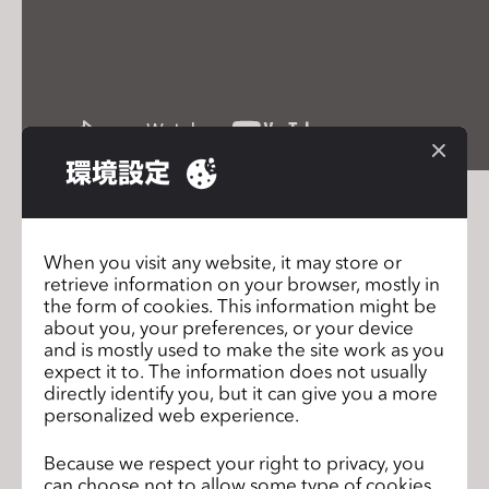
s
s
i
b
i
l
環境設定
i
これらのデジタルファブリックは100％無料でダウンロ
t
ードして使用することができ、デジタルから物理的なフ
y
ァブリックへの真のシームレスなワークフローを知るこ
When you visit any website, it may store or
s
とができます。
retrieve information on your browser, mostly in
y
the form of cookies. This information might be
s
about you, your preferences, or your device
t
and is mostly used to make the site work as you
expect it to. The information does not usually
e
で、無数の3Dファブリックをご覧く
マーケットプレイス
directly identify you, but it can give you a more
ださい。
m
personalized web experience.
.
Because we respect your right to privacy, you
can choose not to allow some type of cookies.
CLO 6.1 Beta が公式公開されました