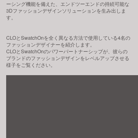
ーシング機能を備えた、エンドツーエンドの持続可能な
s
3Dファッションデザインソリューションを生み出しま
i
す。
t
e
i
CLOとSwatchOnを全く異なる方法で使用している4名の
n
ファッションデザイナーを紹介します。
c
CLOとSwatchOnのパワーパートナーシップが、彼らの
ブランドのファッションデザインをレベルアップさせる
l
様子をご覧ください。
u
d
e
s
a
n
a
c
c
e