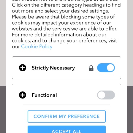
前のペー
Click on the different category headings to find
!
ジ
out more and select your desired settings.
Please be aware that blocking some types of
Ready, Set, CLO! 第3回公式3Dクリエイテ
次の
cookies may impact your experience of our
ィブデザインコンテストに応募しよう!
ペー
websites and the services we are able to offer.
ジ
For more detailed information about our
cookies, and to change your preferences, visit
our
Cookie Policy
リストに移動
Strictly Necessary
Functional
CLOのニュースレターを受け取る
CLOの最新情報、リソースをご確認ください。
CONFIRM MY PREFERENCE
Analytical / Performance
メールアドレス
ACCEPT ALL