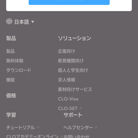
一般の利用規約
、
CLO追加規約
、
プライバシーポリシー
に同意します。
Targeting
日本語
If you reject all, some features might not function
製品
ソリューション
properly.
Reject All
製品
企業向け
無料体験
教育機関向け
ダウンロード
個人と学生向け
機能
求人情報
素材向けサービス
価格
CLO-Vise
CLO-SET
学習
サポート
チュートリアル
ヘルプセンター
CLOアカデミーオンライン
お問い合わせ