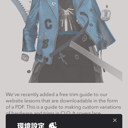
s
i
t
e
i
n
c
l
u
d
e
s
a
We've recently added a free trim guide to our
n
website lessons that are downloadable in the form
a
of a PDF. This is a guide to making custom variations
c
of hardware and trims in CLO. It covers lace,
c
reflective tape, beads, buttons, rivets, and so much
環境設定
e
more! Click
here
to start learning now.