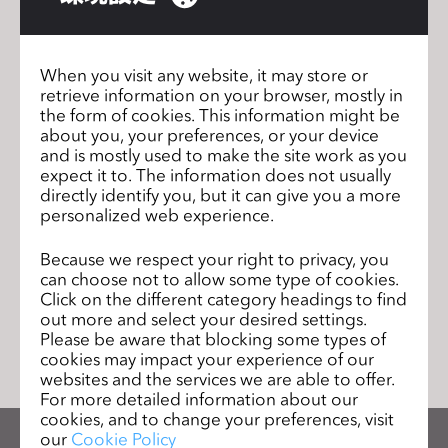
s
s
i
When you visit any website, it may store or
b
retrieve information on your browser, mostly in
Sourcing Journal Feature: Leveraging the
前の
the form of cookies. This information might be
i
Benefits of Virtual Prototyping in a Crisis
ペー
about you, your preferences, or your device
And Beyond
l
ジ
and is mostly used to make the site work as you
i
expect it to. The information does not usually
Business of Fashion Feature: At CLO
次の
t
directly identify you, but it can give you a more
Virtual Fashion, Digitising the Design
ペー
personalized web experience.
y
Process to Drive Transformation
ジ
s
Because we respect your right to privacy, you
y
can choose not to allow some type of cookies.
s
Click on the different category headings to find
リストに移動
t
out more and select your desired settings.
Please be aware that blocking some types of
e
cookies may impact your experience of our
m
websites and the services we are able to offer.
.
For more detailed information about our
cookies, and to change your preferences, visit
our
Cookie Policy