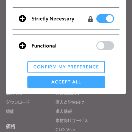
CLOのニュースレターを受け取る
CLOの最新情報、リソースをご確認ください。
Strictly Necessary
メールアドレス
一般の利用規約
、
CLO追加規約
、
プライバシーポリシー
に同意します。
Functional
日本語
CONFIRM MY PREFERENCE
製品
ソリューション
Analytical / Performance
ACCEPT ALL
製品
企業向け
無料体験
教育機関向け
Targeting
ダウンロード
個人と学生向け
機能
求人情報
If you reject all, some features might not function
素材向けサービス
properly.
Reject All
価格
CLO-Vise