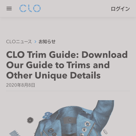
P
e
ログイン
l
n
e
r
a
e
s
a
e
CLOニュース
お知らせ
d
n
CLO Trim Guide: Download
e
o
r
Our Guide to Trims and
t
s
e
Other Unique Details
:
2020年8月8日
T
h
i
s
w
e
b