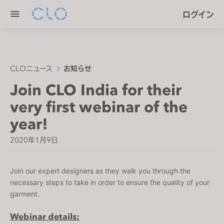
P
e
ログイン
l
n
e
r
a
e
s
a
e
CLOニュース
お知らせ
d
n
Join CLO India for their
e
o
r
very first webinar of the
t
s
e
year!
:
2020年1月9日
T
h
i
Join our expert designers as they walk you through the 
s
necessary steps to take in order to ensure the quality of your 
w
garment. 
e
Webinar details:
b