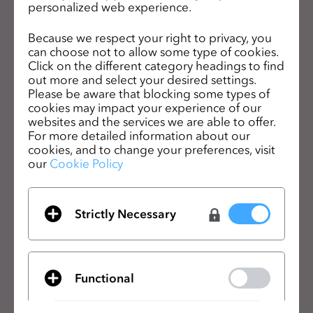
personalized web experience.
s
s
CLOのニュースレターを受け取る
Because we respect your right to privacy, you
i
can choose not to allow some type of cookies.
CLOの最新情報、リソースをご確認ください。
b
Click on the different category headings to find
out more and select your desired settings.
i
メールアドレス
Please be aware that blocking some types of
l
cookies may impact your experience of our
i
一般の利用規約
、
CLO追加規約
、
プライバシーポリシー
に同意します。
websites and the services we are able to offer.
t
For more detailed information about our
cookies, and to change your preferences, visit
y
日本語
our
Cookie Policy
s
y
製品
ソリューション
s
Strictly Necessary
t
製品
企業向け
e
無料体験
教育機関向け
m
ダウンロード
個人と学生向け
.
Functional
機能
求人情報
素材向けサービス