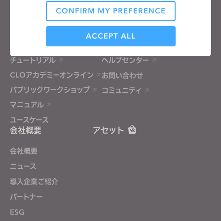
価格
CONFIRM MY PREFERENCE
CLO-Vise
Analytical / Performance
CLO-SET
ACCEPT ALL
学習
サポート
チュートリアル
ヘルプセンター
Targeting
CLOアカデミーオンライン
お問い合わせ
パブリックワークショップ
コミュニティ
If you reject all, some features might not function
マニュアル
properly.
Reject All
ユースケース
会社概要
アセット
会社概要
ニュース
導入企業ご紹介
パートナー
ESG