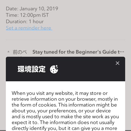
s
Date: January 10, 2019
i
Time: 12:00pm IST
t
Duration: 1 hour
e
Set a reminder here
i
n
c
Stay tuned for the Beginner's Guide to
前のペ
l
CLO releasing in March!
ージ
u
環境設定
d
Join us for the CLO 5.1 New
次のペ
Features Webinar!
ージ
e
s
a
When you visit any website, it may store or
retrieve information on your browser, mostly in
n
リストに移動
the form of cookies. This information might be
a
about you, your preferences, or your device
c
and is mostly used to make the site work as you
c
expect it to. The information does not usually
directly identify you, but it can give you a more
e