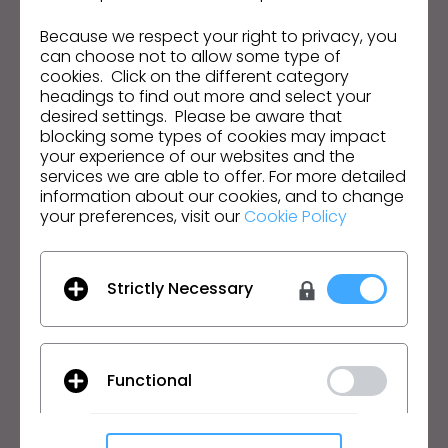
Fique por dentro das notícias, promoções, recursos e
Because we respect your right to privacy, you
mais.
can choose not to allow some type of
cookies. Click on the different category
Endereço de e-mail
headings to find out more and select your
desired settings. Please be aware that
Aceito as
Condições Gerais de Utilização
, as
Condições
blocking some types of cookies may impact
Adicionais do CLO
e a
Política de Privacidade
.
your experience of our websites and the
services we are able to offer. For more detailed
information about our cookies, and to change
Português
your preferences, visit our
Cookie Policy
Produto
Solução
Strictly Necessary
Produto
Empresarial
Teste Grátis
Acadêmico
Download
Individual e Estudante
Functional
Funcionalidades
Oportunidades de Empregos
Serviço de Materiais
Preços