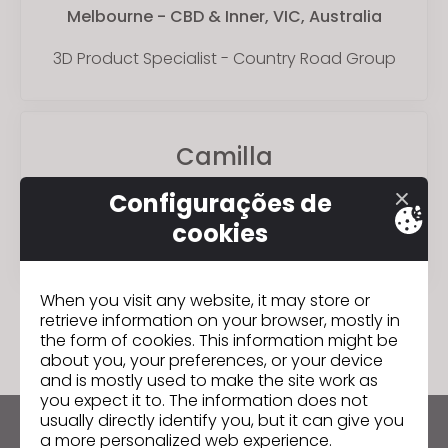
Melbourne - CBD & Inner, VIC, Australia
3D Product Specialist - Country Road Group
Camilla
Configurações de
Sydney, Australia
cookies
Digital Print Technologist
When you visit any website, it may store or
retrieve information on your browser, mostly in
the form of cookies. This information might be
about you, your preferences, or your device
and is mostly used to make the site work as
you expect it to. The information does not
usually directly identify you, but it can give you
a more personalized web experience.
Mantenha-se atualizado com o CLO