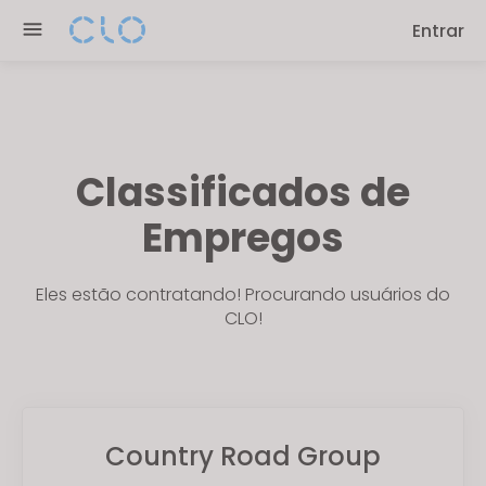
Please
Entrar
note:
This
website
includes
an
accessibility
Classificados de
system.
Empregos
Eles estão contratando! Procurando usuários do
CLO!
Country Road Group