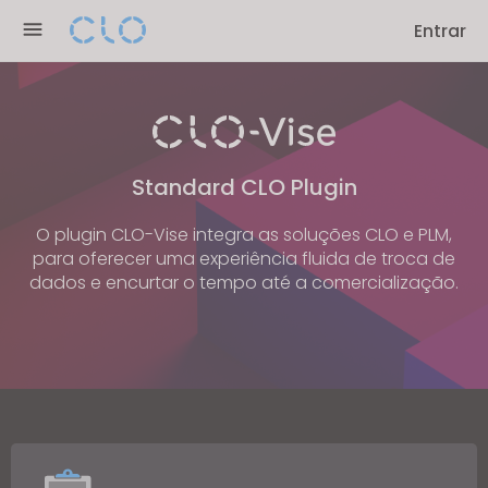
Please
Entrar
note:
This
website
includes
an
accessibility
Standard CLO Plugin
system.
O plugin CLO-Vise integra as soluções CLO e PLM,
para oferecer uma experiência fluida de troca de
dados e encurtar o tempo até a comercialização.