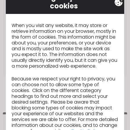
Lançada a Fase 1 – agosto de 2021
cookies
Lançada a fase 2 – fevereiro de 2022
Lançada a fase 3 - agosto de 2022
When you visit any website, it may store or
Lançada a fase 3.1 - março de 2023
retrieve information on your browser, mostly in
Lançada a fase 3.2 - outubro de 2023
the form of cookies. This information might be
about you, your preferences, or your device
Lançada a fase 4 – junho de 2024
and is mostly used to make the site work as
Fase 4.1 Lançada - Dez 2025
you expect it to. The information does not
usually directly identify you, but it can give you
Próximo lançamento – em curso
a more personalized web experience.
Because we respect your right to privacy, you
can choose not to allow some type of
cookies. Click on the different category
headings to find out more and select your
desired settings. Please be aware that
for
Bamboo Rose
PLM
blocking some types of cookies may impact
your experience of our websites and the
services we are able to offer. For more detailed
information about our cookies, and to change
Lançada a Fase 1 – setembro de 2021