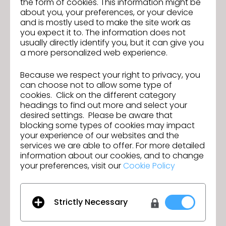
the form of cookies. This information might be
about you, your preferences, or your device
and is mostly used to make the site work as
you expect it to. The information does not
usually directly identify you, but it can give you
a more personalized web experience.
Because we respect your right to privacy, you
can choose not to allow some type of
cookies. Click on the different category
SAIBA MAIS
headings to find out more and select your
desired settings. Please be aware that
blocking some types of cookies may impact
your experience of our websites and the
services we are able to offer. For more detailed
information about our cookies, and to change
Colaboração
your preferences, visit our
Cookie Policy
Crie sinergia em seu processo de design utilizando
o fluxo de trabalho digital ponta a ponta mais
eficiente com CLO-SET e CLO-VISE.
Strictly Necessary
FALE CONOSCO