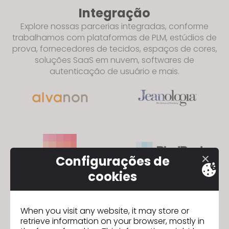
Integração
Explore nossas parcerias integradas, conforme
trabalhamos com plataformas de PLM, estúdios de
prova, fornecedores de tecidos, espaços de cores,
soluções SaaS em nuvem, softwares de
autenticação de usuário e mais.
Configurações de
cookies
SAIBA MAIS
Clientes
When you visit any website, it may store or
Descubra nossos clientes empresariais que utilizam
retrieve information on your browser, mostly in
CLO na indústria da moda global.