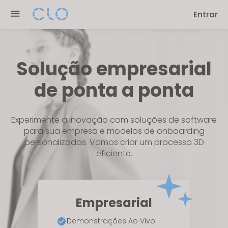
Please
Entrar
note:
This
website
includes
Solução empresarial
an
accessibility
de ponta a ponta
system.
Experimente a inovação com soluções de software
para sua empresa e modelos de onboarding
personalizados. Vamos criar um processo 3D
eficiente.
Empresarial
Demonstrações Ao Vivo