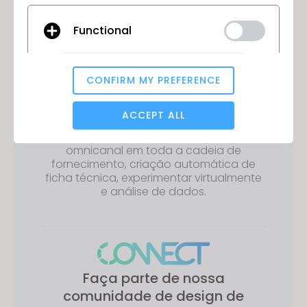
Functional
Compartilhe, colabore e
CONFIRM MY PREFERENCE
centralize seus ativos 3D - tudo
Analytical / Performance
em um lugar
ACCEPT ALL
Gerenciador de ativos 3D multifuncional
baseado em nuvem para comunicação
omnicanal em toda a cadeia de
Targeting
fornecimento, criação automática de
ficha técnica, experimentar virtualmente
e análise de dados.
If you reject all, some features might not function
properly.
Reject All
Faça parte de nossa
comunidade de design de