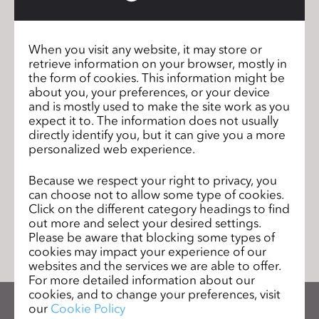
s
Team CLO
s
i
When you visit any website, it may store or
retrieve information on your browser, mostly in
b
the form of cookies. This information might be
i
Addressing Resistance to 3D Virtual
前の
about you, your preferences, or your device
Prototyping in Apparel Design and
l
ペー
and is mostly used to make the site work as you
Product Development
ジ
i
expect it to. The information does not usually
directly identify you, but it can give you a more
t
CLO 4.1 Open Beta Test is Here!
次のページ
personalized web experience.
y
s
Because we respect your right to privacy, you
y
can choose not to allow some type of cookies.
s
Click on the different category headings to find
リストに移動
out more and select your desired settings.
t
Please be aware that blocking some types of
e
cookies may impact your experience of our
m
websites and the services we are able to offer.
.
For more detailed information about our
cookies, and to change your preferences, visit
our
Cookie Policy
CLOのニュースレターを受け取る