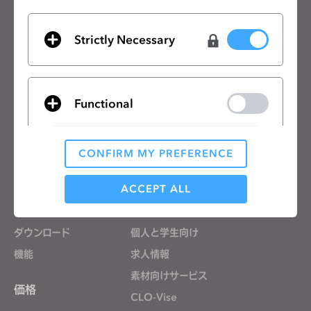
CLOの最新情報、リソースをご確認ください。
Strictly Necessary
メールアドレス
一般の利用規約
、
CLO追加規約
、
プライバシーポリシー
に同意します。
Functional
日本語
CONFIRM MY PREFERENCE
製品
ソリューション
Analytical / Performance
ACCEPT ALL
製品
企業向け
無料体験
教育機関向け
Targeting
ダウンロード
個人と学生向け
機能
求人情報
If you reject all, some features might not function
素材向けサービス
properly.
Reject All
価格
CLO-Vise