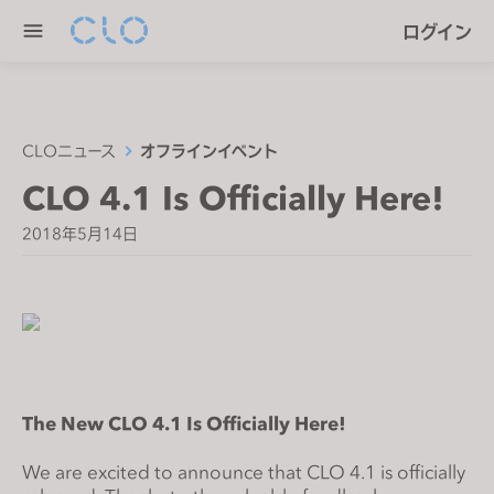
P
e
ログイン
l
n
e
r
a
e
s
a
e
CLOニュース
オフラインイベント
d
n
CLO 4.1 Is Officially Here!
e
o
r
t
2018年5月14日
s
e
:
T
h
i
s
The New CLO 4.1 Is Officially Here!
w
e
We are excited to announce that CLO 4.1 is officially
b