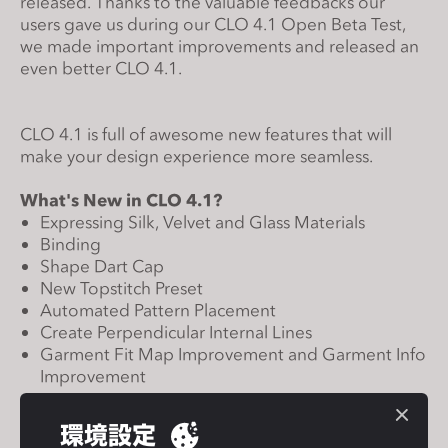
released. Thanks to the valuable feedbacks our
s
users gave us during our CLO 4.1 Open Beta Test,
i
we made important improvements and released an
t
even better CLO 4.1.
e
i
CLO 4.1 is full of awesome new features that will
n
make your design experience more seamless.
c
l
What's New in CLO 4.1?
u
Expressing Silk, Velvet and Glass Materials
d
Binding
e
Shape Dart Cap
New Topstitch Preset
s
Automated Pattern Placement
a
Create Perpendicular Internal Lines
n
Garment Fit Map Improvement and Garment Info
a
Improvement
c
c
Ready to explore CLO 4.1?
環境設定
e
Download
Here
!