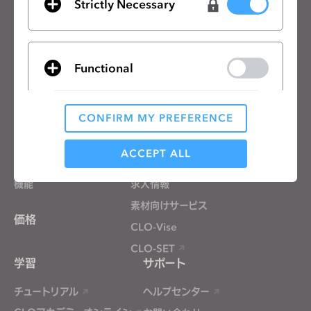
Strictly Necessary
一般の利用規約
、
CLO追加規約
、
プライバシーポリシー
に同意します。
日本語
Functional
製品
ソリューション
CONFIRM MY PREFERENCE
製品
企業向け
Analytical / Performance
無料体験
教育機関向け
ACCEPT ALL
ダウンロード
個人と学生向け
機能
求人情報
Targeting
素材向けサービス
価格
CLO-Vise
If you reject all, some features might not function
CLO-SET
properly.
Reject All
学習
サポート
チュートリアル
ヘルプセンター