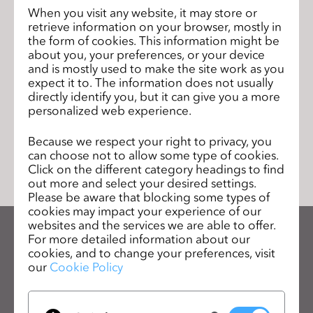
s
When you visit any website, it may store or
How strategic suppliers offer faster
前のペ
retrieve information on your browser, mostly in
s
speed to market
ージ
the form of cookies. This information might be
i
about you, your preferences, or your device
Fashion Camp NYC showcases CLO
次のペ
b
and is mostly used to make the site work as you
Virtual Fashion
ージ
i
expect it to. The information does not usually
directly identify you, but it can give you a more
l
personalized web experience.
i
t
リストに移動
Because we respect your right to privacy, you
y
can choose not to allow some type of cookies.
s
Click on the different category headings to find
out more and select your desired settings.
y
Please be aware that blocking some types of
s
cookies may impact your experience of our
t
websites and the services we are able to offer.
e
For more detailed information about our
CLOのニュースレターを受け取る
cookies, and to change your preferences, visit
m
CLOの最新情報、リソースをご確認ください。
our
Cookie Policy
.
メールアドレス