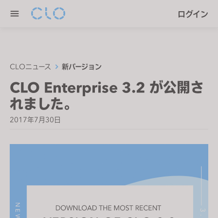
P
e
ログイン
l
n
e
r
a
e
s
a
e
CLOニュース
新バージョン
d
n
CLO Enterprise 3.2 が公開さ
e
o
r
れました。
t
s
e
2017年7月30日
:
T
h
i
s
w
e
b