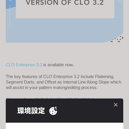
s
i
t
e
i
n
c
l
u
CLO Enterprise 3.2
 is available now.
d
e
The key features of CLO Enterprise 3.2 include Flattening, 
Segment Darts, and Offset as Internal Line Along Slope which 
s
will assist in your pattern making/editing process.
a
n
CLO 3.2 NEW FEATURES &
Please refer to 
a
IMPROVEMENTS
 to see all the new features and 
環境設定
c
enhancements.
c
e