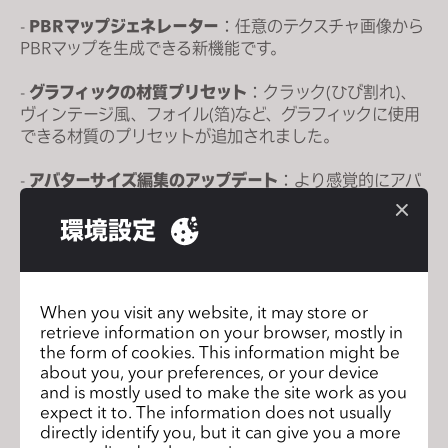
s
-
PBRマップジェネレーター
：任意のテクスチャ画像から
s
PBRマップを生成できる新機能です。
i
b
-
グラフィックの材質プリセット
：クラック(ひび割れ)、
ヴィンテージ風、フォイル(箔)など、グラフィックに使用
i
できる材質のプリセットが追加されました。
l
i
-
アバターサイズ編集のアップデート
：より感覚的にアバ
t
ターサイズを編集できるよう、寸法入力の位置を動かせ
y
るようになりました。あわせて、バストとクロッチも編
環境設定
s
集できるようになりました。
y
-
モジュラーブロックの自動割り当て
：衣装の各パーツが
s
自動認識されることで、迅速かつ手軽にモジュラーライ
When you visit any website, it may store or
t
retrieve information on your browser, mostly in
ブラリに追加できるようになりました。
e
the form of cookies. This information might be
m
about you, your preferences, or your device
新バージョンのその他の機能については、
.
and is mostly used to make the site work as you
expect it to. The information does not usually
こちら
をご覧ください。 今すぐ
CLO 2024.1
にアップグ
directly identify you, but it can give you a more
レードして、さらにリアルな表現を楽しみましょう！