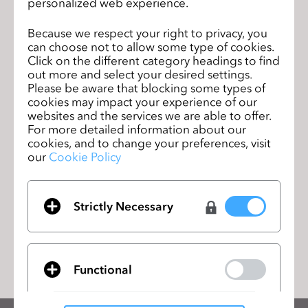
personalized web experience.
新機能の詳細をご紹介するウェビナーが近日公開されま
Because we respect your right to privacy, you
す。
can choose not to allow some type of cookies.
ウェビナーのスケジュールは
こちら
よりご確認ください。
Click on the different category headings to find
out more and select your desired settings.
Please be aware that blocking some types of
cookies may impact your experience of our
Join us for the CLO 2024.2 New
前のペ
websites and the services we are able to offer.
Features Webinar!
For more detailed information about our
ージ
cookies, and to change your preferences, visit
our
Cookie Policy
Join us for the CLO 2024.1 New
次のペ
Features Webinar!
ージ
Strictly Necessary
リストに移動
Functional