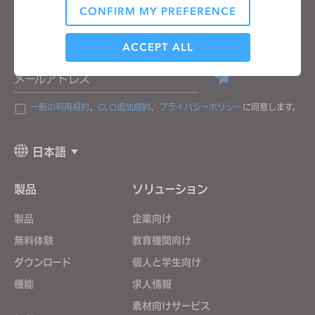
CONFIRM MY PREFERENCE
Analytical / Performance
CLOのニュースレターを受け取る
CLOの最新情報、リソースをご確認ください。
ACCEPT ALL
メールアドレス
Targeting
一般の利用規約
、
CLO追加規約
、
プライバシーポリシー
に同意します。
If you reject all, some features might not function
properly.
Reject All
日本語
製品
ソリューション
製品
企業向け
無料体験
教育機関向け
ダウンロード
個人と学生向け
機能
求人情報
素材向けサービス