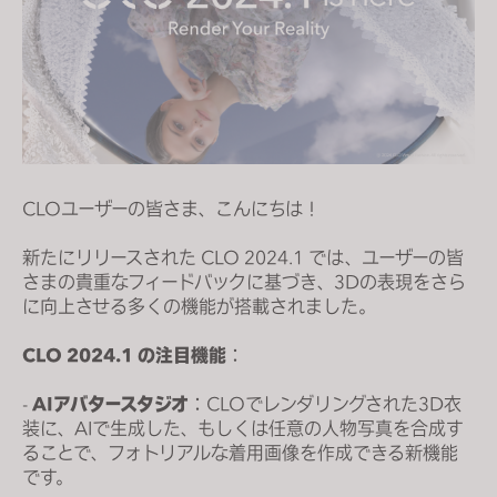
s
i
t
e
i
n
c
CLOユーザーの皆さま、こんにちは！
l
u
新たにリリースされた CLO 2024.1 では、ユーザーの皆
d
さまの貴重なフィードバックに基づき、3Dの表現をさら
e
に向上させる多くの機能が搭載されました。
s
a
CLO 2024.1 の注目機能
：
n
-
AIアバタースタジオ
：CLOでレンダリングされた3D衣
a
装に、AIで生成した、もしくは任意の人物写真を合成す
c
ることで、フォトリアルな着用画像を作成できる新機能
c
です。
e