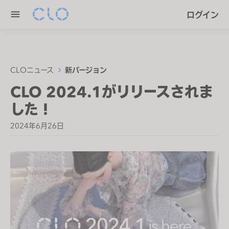
P
e
ログイン
l
n
e
r
a
e
s
a
e
CLOニュース
新バージョン
d
n
CLO 2024.1がリリースされま
e
o
r
した！
t
s
e
2024年6月26日
:
T
h
i
s
w
e
b