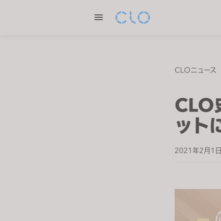
P
l
e
a
s
e
CLOニュース
n
o
CL
t
e
ット
:
T
2021年2月1
h
i
s
w
e
b