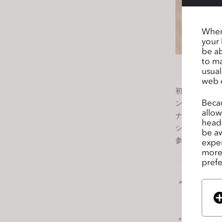
s
s
When 
i
your 
b
be ab
i
to ma
l
usual
web 
i
初開催となる
t
Becau
ントでは、最
y
allow
ナーやお客様
s
headi
ショップに参
y
be aw
参加をお待ち
exper
s
more 
t
prefe
e
m
前のペ
ージ
.
P
r
次のペ