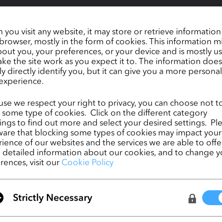
you visit any website, it may store or retrieve informatio
browser, mostly in the form of cookies. This information m
out you, your preferences, or your device and is mostly u
ke the site work as you expect it to. The information does
ly directly identify you, but it can give you a more persona
experience.
バーチャル・ユーザー・サミットへのご参加をお待ちしております！この
se we respect your right to privacy, you can choose not t
新の統合機能や製品に関するエキサイティングなプレゼンテーションや
 some type of cookies. Click on the different category
からの最新の業界情報が満載です。また、イベント期間中に開催される
ngs to find out more and select your desired settings. Pl
加して、CLOの3Dデザイナーによるデザインスキルの向上を目指しまし
are that blocking some types of cookies may impact your
こちら
しております。ご登録は
から。
ience of our websites and the services we are able to offer
detailed information about our cookies, and to change y
rences, visit our
Cookie Policy
Ready, Set, CLO! 第3回公式3Dクリエイティ
ンテストに応募しよう!
Strictly Necessary
CLO Virtual Fashion and PTC Launch First-Ev