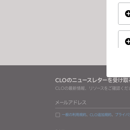
e
ージ
s
s
C
o
n
t
r
o
l
-
CLOのニュースレターを受け取
F
CLOの最新情報、リソースをご確認くだ
If you
1
1
メールアドレス
t
o
一般の利用規約
、
CLO追加規約
、
プライバ
a
d