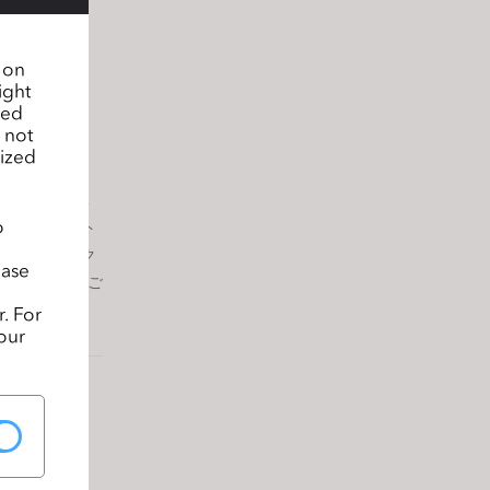
n on
ight
sed
 not
lized
2日間のイベ
o
、海外のパート
デザインワーク
ease
ょう。皆様のご
. For
our
ブデザインコ
er