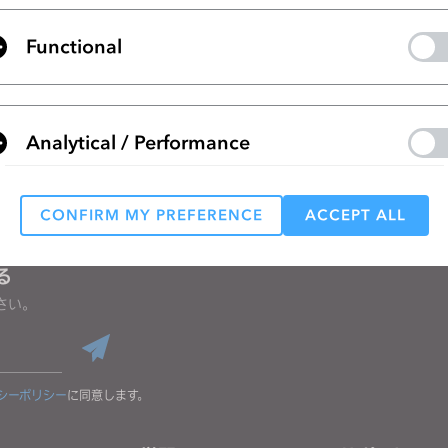
Integration between CLO and FlexPLM
Functional
リストに移動
Analytical / Performance
CONFIRM MY PREFERENCE
ACCEPT ALL
Targeting
る
さい。
 reject all, some features might not function properly.
Reject All
シーポリシー
に同意します。