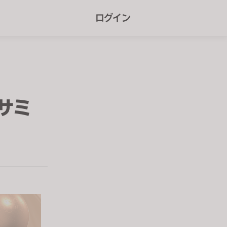
r
ログイン
e
e
n
r
e
サミ
a
d
e
r
s