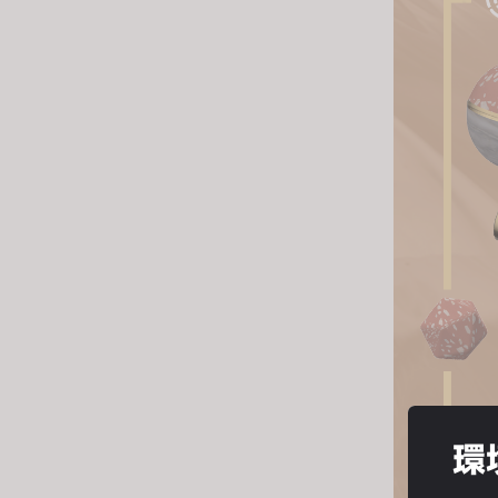
s
i
t
e
i
n
c
l
u
d
e
s
a
n
a
c
環
c
e