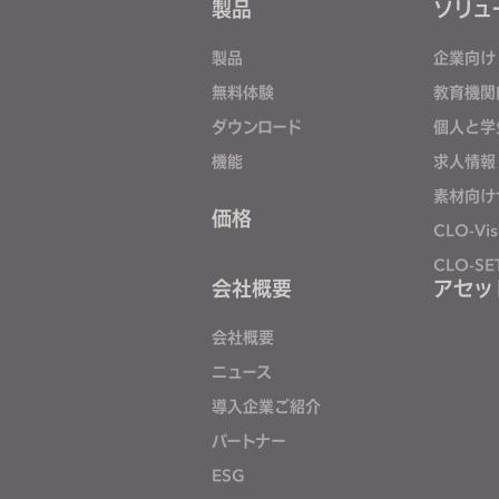
製品
ソリュ
j
u
製品
企業向け
s
無料体験
教育機関
t
ダウンロード
個人と学
t
h
機能
求人情報
e
素材向け
w
価格
CLO-Vis
e
CLO-SE
b
会社概要
アセッ
s
i
会社概要
t
ニュース
e
導入企業ご紹介
t
o
パートナー
p
ESG
e