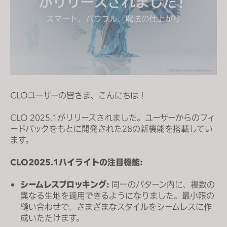
s
i
t
e
i
n
c
CLOユーザーの皆さま、こんにちは！
l
u
CLO 2025.1がリリースされました。ユーザーからのフィ
d
ードバックをもとに開発された28の新機能を搭載してい
e
ます。
s
a
CLO2025.1ハイライトの注目機能:
n
シームレスブロッキング:
同一のパターン内に、複数の
a
異なる生地を適用できるようになりました。最小限の
c
縫い合わせで、さまざまなスタイルをシームレスに作
c
成いただけます。
e