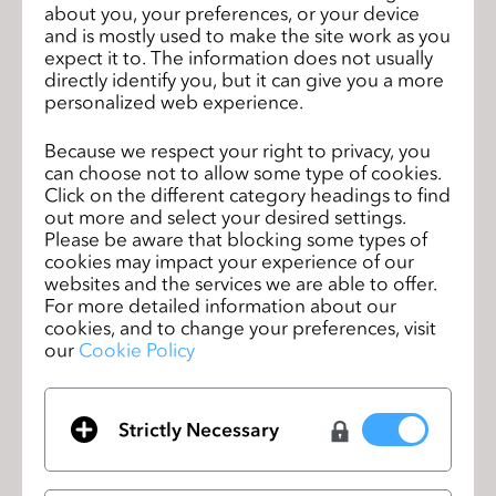
about you, your preferences, or your device
ピーディにAIツールにアクセスいただけます。
and is mostly used to make the site work as you
expect it to. The information does not usually
CLO-SET & CONNECTとの連携:
CLOソフトウェア
directly identify you, but it can give you a more
からCLO-SETとCONNECTの機能にシームレスにア
personalized web experience.
クセスできるようになり、ワークフローの一貫性が向
上しました。
Because we respect your right to privacy, you
can choose not to allow some type of cookies.
その他の2025.1の新機能
もぜひご確認のうえ、新しい
Click on the different category headings to find
CLOを
ダウンロード
してください。
out more and select your desired settings.
Please be aware that blocking some types of
cookies may impact your experience of our
新機能を詳しくご紹介するウェビナーも近日公開予定で
websites and the services we are able to offer.
すので、
スケジュール
を事前にご確認ください。
For more detailed information about our
cookies, and to change your preferences, visit
our
Cookie Policy
CLO 2025.2 新機能ウェビナーにぜひご
前のペ
参加ください！
ージ
Strictly Necessary
CLO 2025.1 新機能ウェビナーにぜひご
次のペ
参加ください！
ージ