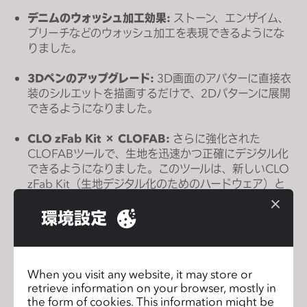
s
デニムのウォッシュ加工効果:
ストーン、エンザイム、
s
ブリーチなどのウォッシュ加工を表現できるようにな
i
りました。
b
3Dペンのアップグレード:
3D画面のアバターに直接衣
i
装のシルエットを描画するだけで、2Dパターンに展開
l
できるようになりました。
i
t
CLO zFab Kit × CLOFAB:
さらに強化された
y
CLOFABツールで、生地を迅速かつ正確にデジタル化
s
できるようになりました。このツールは、新しいCLO
y
zFab Kit（生地デジタル化のためのハードウェア）と
シームレスに統合できるよう設計されています。
s
環境設定
t
ジッパーの機能向上:
AIを活用したすべての機能が、
e
CLO AIスタジオとして統合されました。これまで以上
m
にスピーディにAIツールにアクセスいただけます。
.
When you visit any website, it may store or
retrieve information on your browser, mostly in
CLO AIスタジオ:
AIを活用したすべての機能が、CLO
the form of cookies. This information might be
AIスタジオとして統合されました。これまで以上にス