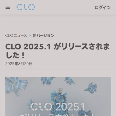
P
e
ログイン
l
n
e
r
a
e
s
a
e
CLOニュース
新バージョン
d
n
CLO 2025.1 がリリースされま
e
o
r
した！
t
s
e
2025年8月20日
:
T
h
i
s
w
e
b