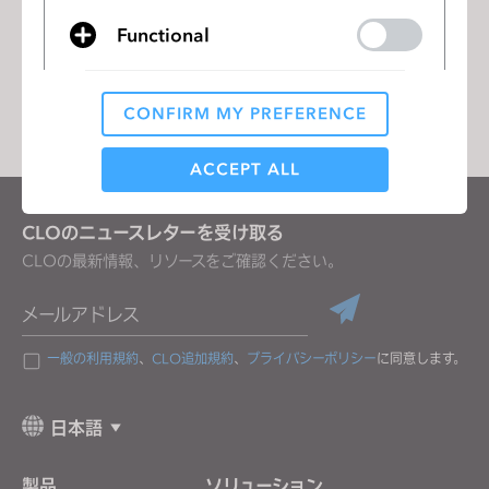
Functional
リストに移動
CONFIRM MY PREFERENCE
Analytical / Performance
ACCEPT ALL
CLOのニュースレターを受け取る
Targeting
CLOの最新情報、リソースをご確認ください。
If you reject all, some features might not function
メールアドレス
properly.
Reject All
一般の利用規約
、
CLO追加規約
、
プライバシーポリシー
に同意します。
日本語
製品
ソリューション