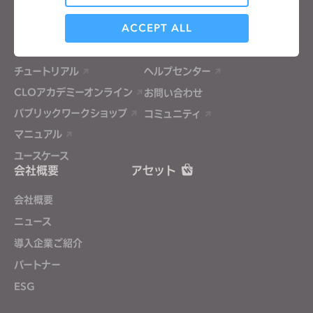
Analytical / Performance
CLO-Vise
ACCEPT ALL
CLO-SET
学習
サポート
Targeting
チュートリアル
ヘルプセンター
CLOアカデミーオンライン
お問い合わせ
パブリックワークショップ
コミュニティ
If you reject all, some features might not function
properly.
Reject All
マニュアル
ユースケース
会社概要
アセット
会社概要
ニュース
導入企業ご紹介
パートナー
ESG