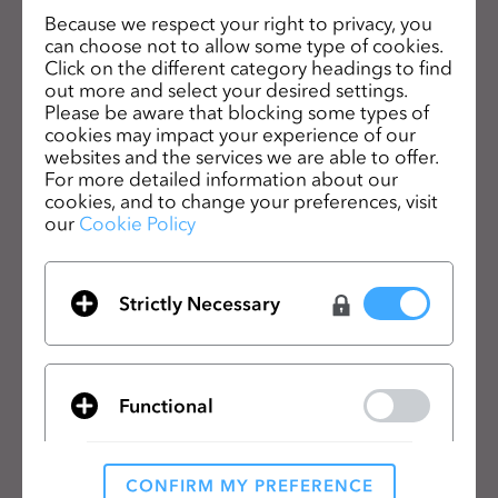
s
Because we respect your right to privacy, you
CLOのニュースレターを受け取る
s
can choose not to allow some type of cookies.
CLOの最新情報、リソースをご確認ください。
Click on the different category headings to find
i
out more and select your desired settings.
b
Please be aware that blocking some types of
メールアドレス
i
cookies may impact your experience of our
l
websites and the services we are able to offer.
一般の利用規約
、
CLO追加規約
、
プライバシーポリシー
に同意します。
For more detailed information about our
i
cookies, and to change your preferences, visit
t
our
Cookie Policy
日本語
y
s
製品
ソリューション
y
Strictly Necessary
s
製品
企業向け
t
無料体験
教育機関向け
e
Functional
ダウンロード
個人と学生向け
m
.
機能
求人情報
素材向けサービス
CONFIRM MY PREFERENCE
価格