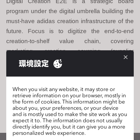
Digital Creation E2E is a strategic board
s
program under the digital umbrella building the
i
t
must-have adidas creation infrastructure of the
e
future. Focus is to digitize the end-to-end
i
creation-to-shelf value chain, covering
n
c
marketing, creation, sourcing (supplier
l
integration) and sell-in.
環境設定
u
リストに移動
d
e
When you visit any website, it may store or
s
retrieve information on your browser, mostly in
a
the form of cookies. This information might be
リストに移動
n
about you, your preferences, or your device
a
and is mostly used to make the site work as you
expect it to. The information does not usually
c
directly identify you, but it can give you a more
c
personalized web experience.
e