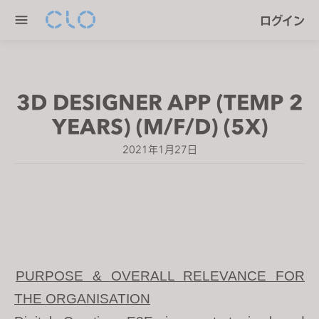
P
e
ログイン
l
n
e
r
a
e
s
a
3D DESIGNER APP (TEMP 2
e
d
n
YEARS) (M/F/D) (5X)
e
o
r
2021年1月27日
t
s
e
:
T
h
i
s
w
PURPOSE & OVERALL RELEVANCE FOR
e
THE ORGANISATION
b