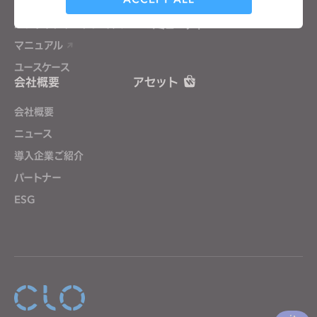
CLOアカデミーオンライン
お問い合わせ
パブリックワークショップ
コミュニティ
Targeting
マニュアル
ユースケース
会社概要
アセット
If you reject all, some features might not function
properly.
Reject All
会社概要
ニュース
導入企業ご紹介
パートナー
ESG