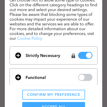
s
一般の利用規約
、
CLO追加規約
、
プライバシーポリシー
に同意します。
Click on the different category headings to find
out more and select your desired settings.
s
Please be aware that blocking some types of
i
日本語
cookies may impact your experience of our
b
websites and the services we are able to offer.
i
For more detailed information about our
製品
ソリューション
cookies, and to change your preferences, visit
l
our
Cookie Policy
i
製品
企業向け
t
無料体験
教育機関向け
y
Strictly Necessary
ダウンロード
個人と学生向け
s
y
機能
求人情報
s
素材向けサービス
t
価格
Functional
CLO-Vise
e
CLO-SET
m
学習
サポート
.
CONFIRM MY PREFERENCE
Analytical / Performance
チュートリアル
ヘルプセンター
ACCEPT ALL