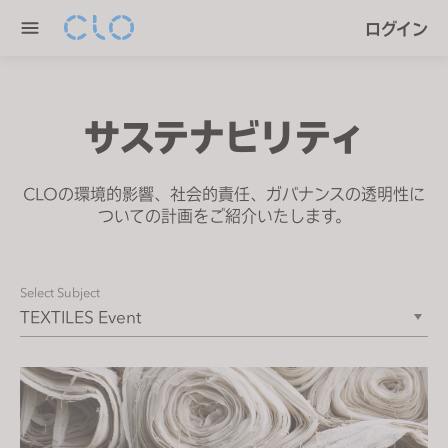
P
e
ログイン
l
n
e
r
a
e
s
a
サステナビリティ
e
d
n
e
o
CLOの環境的影響、社会的責任、ガバナンスの透明性に
r
t
ついての計画をご紹介いたします。
s
e
:
T
Select Subject
h
i
s
w
e
b