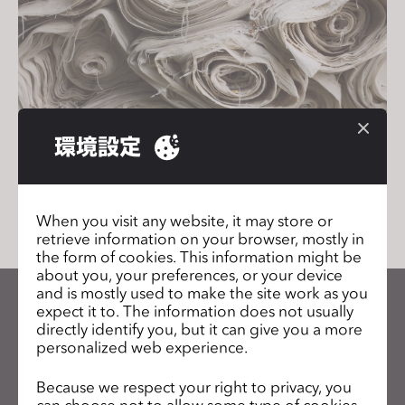
s
i
t
e
i
n
環境設定
c
Textile - Vol. 1
l
u
2022年4月21日
d
When you visit any website, it may store or
retrieve information on your browser, mostly in
e
the form of cookies. This information might be
s
about you, your preferences, or your device
a
and is mostly used to make the site work as you
n
expect it to. The information does not usually
CLOのニュースレターを受け取る
directly identify you, but it can give you a more
a
CLOの最新情報、リソースをご確認ください。
personalized web experience.
c
c
メールアドレス
Because we respect your right to privacy, you
e
can choose not to allow some type of cookies.