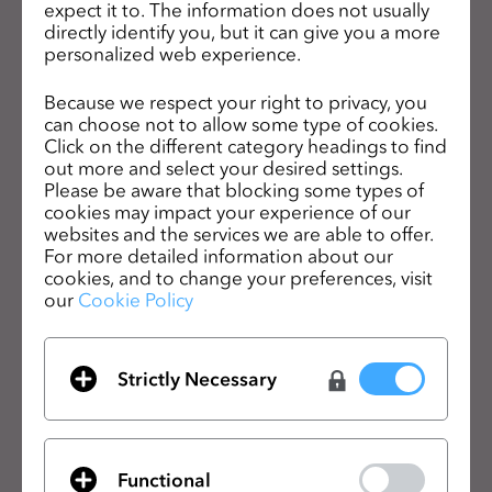
expect it to. The information does not usually
s
ダウンロード
個人と学生向け
directly identify you, but it can give you a more
i
機能
求人情報
personalized web experience.
t
素材向けサービス
e
Because we respect your right to privacy, you
価格
CLO-Vise
can choose not to allow some type of cookies.
i
Click on the different category headings to find
n
CLO-SET
out more and select your desired settings.
学習
サポート
c
Please be aware that blocking some types of
l
cookies may impact your experience of our
チュートリアル
ヘルプセンター
websites and the services we are able to offer.
u
CLOアカデミーオンライン
お問い合わせ
For more detailed information about our
d
cookies, and to change your preferences, visit
パブリックワークショップ
コミュニティ
e
our
Cookie Policy
s
マニュアル
a
ユースケース
n
会社概要
アセット
Strictly Necessary
a
会社概要
c
c
ニュース
Functional
e
導入企業ご紹介