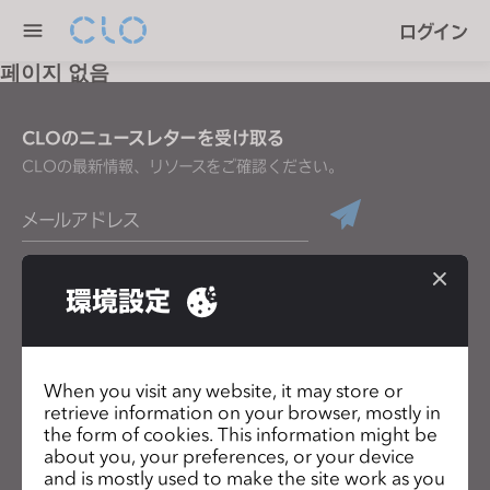
P
e
ログイン
l
n
e
페이지 없음
r
a
e
s
a
CLOのニュースレターを受け取る
e
d
CLOの最新情報、リソースをご確認ください。
n
e
o
メールアドレス
r
t
s
e
一般の利用規約
、
CLO追加規約
、
プライバシーポリシー
に同意します。
:
環境設定
T
日本語
h
i
When you visit any website, it may store or
製品
ソリューション
s
retrieve information on your browser, mostly in
w
the form of cookies. This information might be
製品
企業向け
e
about you, your preferences, or your device
無料体験
教育機関向け
and is mostly used to make the site work as you
b