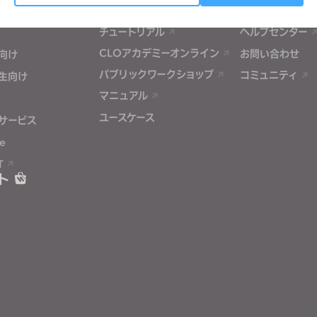
ーション
学習
サポート
Targeting
チュートリアル
ヘルプセンター
CLOアカデミーオンライン
お問い合わせ
向け
 reject all, some features might not function properly.
Reject All
パブリックワークショップ
コミュニティ
生向け
マニュアル
ユースケース
サービス
e
T
ト