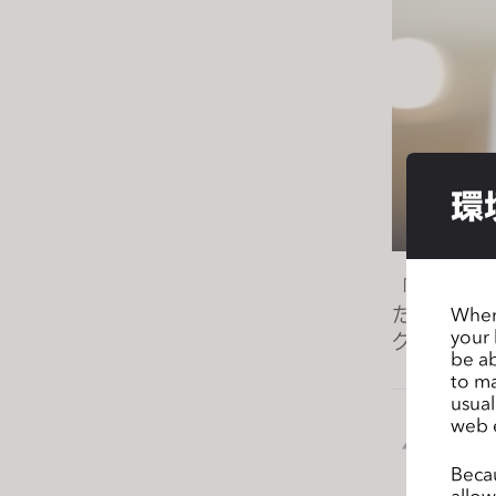
s
i
t
e
i
n
c
環
l
u
d
「CLO活
e
た。CLO
When 
s
your 
グアイデア
a
be ab
n
to ma
usual
a
web 
c
前の
c
Becau
e
allow