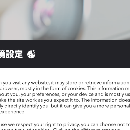
境設定
用後、デザイナーズブランドとしてのコストと時間短縮を
は無限のデザイン展開を可能にしただけでなく、様々なマ
you visit any website, it may store or retrieve informatio
browser, mostly in the form of cookies. This information m
の原動力にもなりました。」
out you, your preferences, or your device and is mostly u
ke the site work as you expect it to. The information does
ly directly identify you, but it can give you a more persona
experience.
ページ
Marc Cain
se we respect your right to privacy, you can choose not t
 some type of cookies. Click on the different category