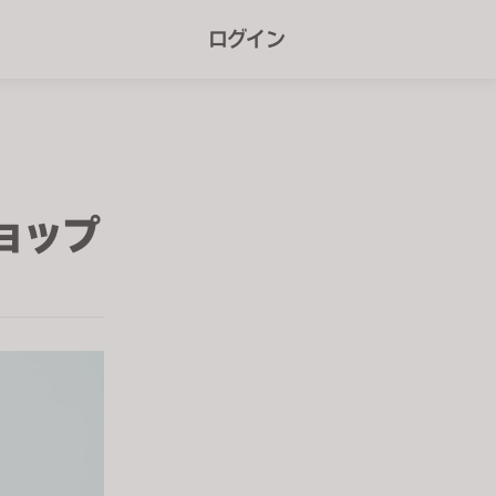
r
ログイン
e
e
n
r
e
ョップ
a
d
e
r
s