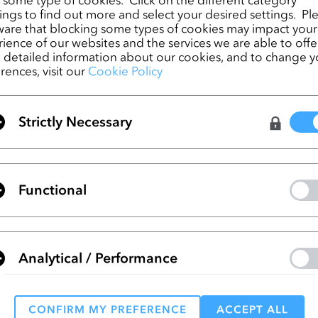
ページ
Creation Fields
ngs to find out more and select your desired settings. Pl
are that blocking some types of cookies may impact your
ience of our websites and the services we are able to offer
detailed information about our cookies, and to change y
rences, visit our
Cookie Policy
リストに移動
Strictly Necessary
Functional
る
さい。
Analytical / Performance
シーポリシー
に同意します。
CONFIRM MY PREFERENCE
ACCEPT ALL