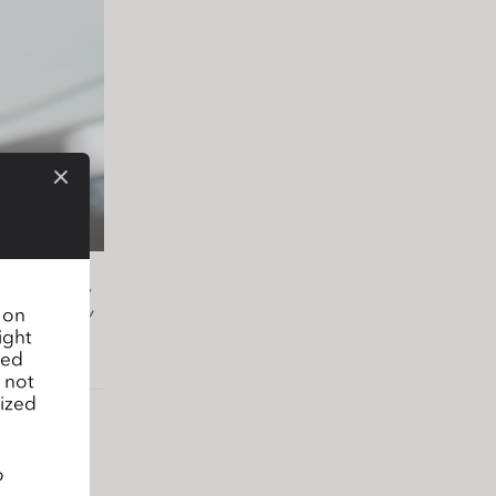
実現しまし
ーケティン
n on
ight
sed
 not
lized
o