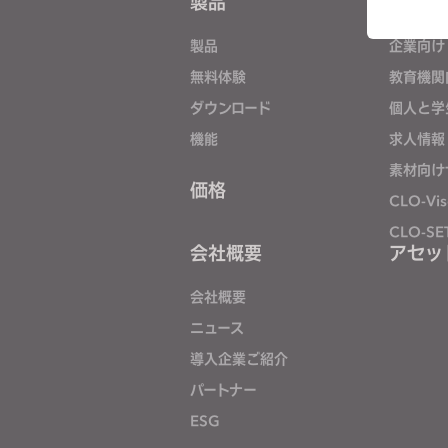
製品
ソリュ
e
s
製品
企業向け
s
無料体験
教育機関
If you
C
ダウンロード
個人と学
o
機能
求人情報
n
t
素材向け
価格
r
CLO-Vis
o
CLO-SE
l
会社概要
アセッ
-
F
会社概要
1
ニュース
1
導入企業ご紹介
t
パートナー
o
a
ESG
d