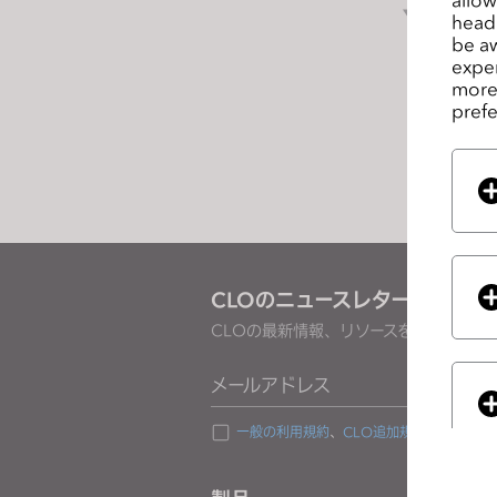
次の
s
headi
be aw
s
exper
i
more 
b
prefe
i
l
i
t
y
s
y
CLOのニュースレターを受け取
s
CLOの最新情報、リソースをご確認くだ
t
e
メールアドレス
m
.
一般の利用規約
、
CLO追加規約
、
プライバ
P
r