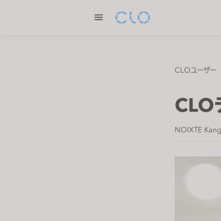
P
l
e
a
s
e
CLOユーザー
n
o
CL
t
e
:
NOIXTE Kang
T
h
i
s
w
e
b