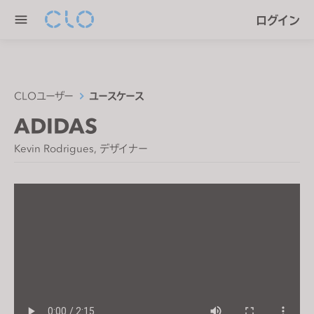
P
e
ログイン
l
n
e
r
a
e
s
a
e
CLOユーザー
ユースケース
d
n
ADIDAS
e
o
r
t
Kevin Rodrigues, デザイナー
s
e
:
T
h
i
s
w
e
b