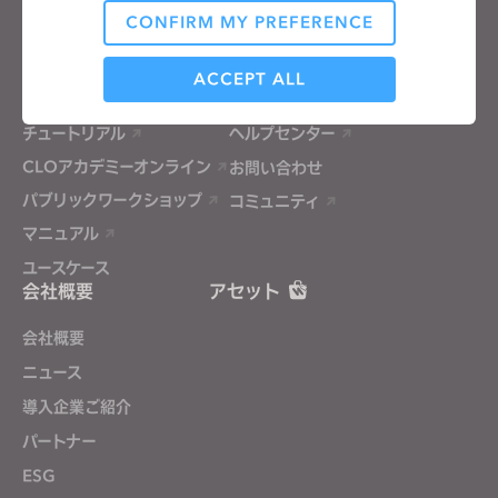
価格
CONFIRM MY PREFERENCE
CLO-Vise
Analytical / Performance
CLO-SET
ACCEPT ALL
学習
サポート
チュートリアル
ヘルプセンター
Targeting
CLOアカデミーオンライン
お問い合わせ
パブリックワークショップ
コミュニティ
If you reject all, some features might not function
マニュアル
properly.
Reject All
ユースケース
会社概要
アセット
会社概要
ニュース
導入企業ご紹介
パートナー
ESG