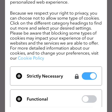
personalized web experience.
s
s
CLOのニュースレターを受け取る
Because we respect your right to privacy, you
i
can choose not to allow some type of cookies.
CLOの最新情報、リソースをご確認ください。
b
Click on the different category headings to find
out more and select your desired settings.
i
メールアドレス
Please be aware that blocking some types of
l
cookies may impact your experience of our
一般の利用規約
、
CLO追加規約
、
プライバシーポリシー
に同意します。
i
websites and the services we are able to offer.
t
For more detailed information about our
cookies, and to change your preferences, visit
y
日本語
our
Cookie Policy
s
y
製品
ソリューション
s
Strictly Necessary
t
製品
企業向け
e
無料体験
教育機関向け
m
ダウンロード
個人と学生向け
.
Functional
機能
求人情報
素材向けサービス