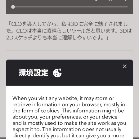
s
i
t
「CLOを導入してから、私は3Dに完全に魅了されまし
e
た。CLOは本当に素晴らしいツールだと思います。3Dは
i
2Dスケッチよりも本当に理解しやすいです。」
n
c
l
DAINESE
前のページ
u
環境設定
d
Imperial Fashion
次のページ
e
s
a
When you visit any website, it may store or
retrieve information on your browser, mostly in
n
リストに移動
the form of cookies. This information might be
a
about you, your preferences, or your device
c
and is mostly used to make the site work as you
c
expect it to. The information does not usually
directly identify you, but it can give you a more
e