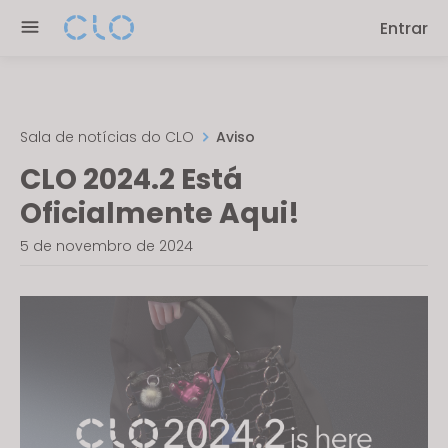
Please
Entrar
note:
This
website
includes
an
Sala de notícias do CLO
Aviso
accessibility
CLO 2024.2 Está
system.
Oficialmente Aqui!
5 de novembro de 2024