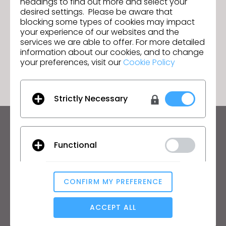
headings to find out more and select your
Join us for the CLO 2024.2 New
Seguinte
desired settings. Please be aware that
Features Webinar!
blocking some types of cookies may impact
your experience of our websites and the
services we are able to offer. For more detailed
information about our cookies, and to change
IR PARA A LISTA
your preferences, visit our
Cookie Policy
Strictly Necessary
Mantenha-se atualizado com o CLO
Functional
Fique por dentro das notícias, promoções, recursos e
mais.
Endereço de e-mail
CONFIRM MY PREFERENCE
Analytical / Performance
Aceito as
Condições Gerais de Utilização
, as
Condições
Adicionais do CLO
e a
Política de Privacidade
.
ACCEPT ALL