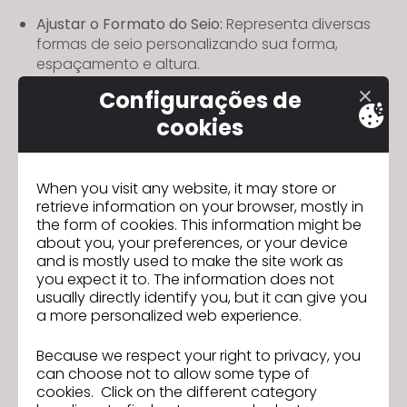
Ajustar o Formato do Seio:
Representa diversas
formas de seio personalizando sua forma,
espaçamento e altura.
Configurações de
Nova Janela da Biblioteca:
Encontre e gerencie
cookies
recursos facilmente com uma interface intuitiva
na janela da biblioteca.
C
onfira outros recursos importantes para a nova
When you visit any website, it may store or
versão
aqui
e baixe a versão mais recente do CLO
retrieve information on your browser, mostly in
aqui
.
the form of cookies. This information might be
about you, your preferences, or your device
and is mostly used to make the site work as
Novos webinars serão lançados em breve, onde
you expect it to. The information does not
você pode conferir os novos recursos em detalhes.
usually directly identify you, but it can give you
Confira
a programação
.
a more personalized web experience.
Because we respect your right to privacy, you
can choose not to allow some type of
Join us for the CLO 2025.0 New
Anterior
cookies. Click on the different category
Features Webinar!