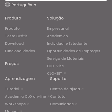
Português
Targeting
Produto
Solução
If you reject all, some features might not function
properly.
Reject All
Produto
Empresarial
Teste Grátis
Acadêmico
Download
Individual e Estudante
Funcionalidades
Oportunidades de Empregos
Serviço de Materiais
Preços
CLO-Vise
CLO-SET
Aprendizagem
Suporte
Tutorial
Centro de ajuda
Academia CLO on-line
Contato
Workshops
Comunidade
Manual