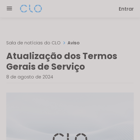
Please
Entrar
note:
This
website
includes
an
Sala de notícias do CLO
Aviso
accessibility
Atualização dos Termos
system.
Gerais de Serviço
8 de agosto de 2024