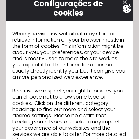
pagamento para oferecer opções mais flexíveis
Configurações de
para nossos usuários.
cookies
Seu uso continuado do Serviço após a Data Efetiva
significa que você aceita esses termos.
When you visit any website, it may store or
Obrigado por seu apoio contínuo e por ser um
retrieve information on your browser, mostly in
usuário valioso do CLO.
the form of cookies. This information might be
about you, your preferences, or your device
and is mostly used to make the site work as
you expect it to. The information does not
Join us for the CLO 2024.2 New
Anterior
usually directly identify you, but it can give you
Features Webinar!
a more personalized web experience.
Workshop de Formação Pública
Seguinte
Básica
Because we respect your right to privacy, you
can choose not to allow some type of
cookies. Click on the different category
headings to find out more and select your
IR PARA A LISTA
desired settings. Please be aware that
blocking some types of cookies may impact
your experience of our websites and the
services we are able to offer. For more detailed