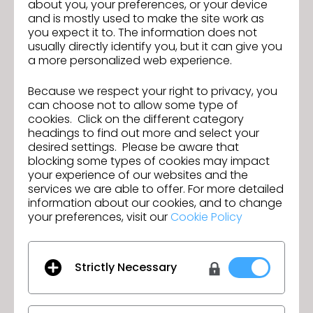
about you, your preferences, or your device
Experiência integrada CLO-SET & CONNECT:
and is mostly used to make the site work as
Acesse e use as funcionalidades do CLO-SET e
you expect it to. The information does not
CONNECT dentro do CLO de forma contínua e
usually directly identify you, but it can give you
unificada.
a more personalized web experience.
Confira outros
recursos importantes
da nova
Because we respect your right to privacy, you
versão e
baixe
a versão mais recente do CLO.
can choose not to allow some type of
cookies. Click on the different category
headings to find out more and select your
Novos webinars serão lançados em breve, onde
desired settings. Please be aware that
você poderá aprender sobre os novos recursos em
blocking some types of cookies may impact
detalhes —
confira a programação
!
your experience of our websites and the
services we are able to offer. For more detailed
information about our cookies, and to change
your preferences, visit our
Cookie Policy
Participe do webinar sobre as
Anterior
novas funcionalidades do CLO
2025.2!
Strictly Necessary
Participe do webinar sobre as
Seguinte
novas funcionalidades do CLO
2025.1!