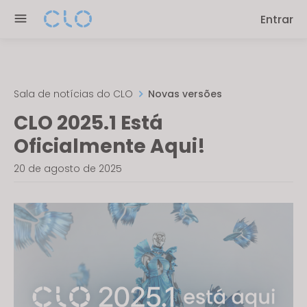
Please
Entrar
note:
This
website
includes
an
Sala de notícias do CLO
Novas versões
accessibility
CLO 2025.1 Está
system.
Oficialmente Aqui!
20 de agosto de 2025