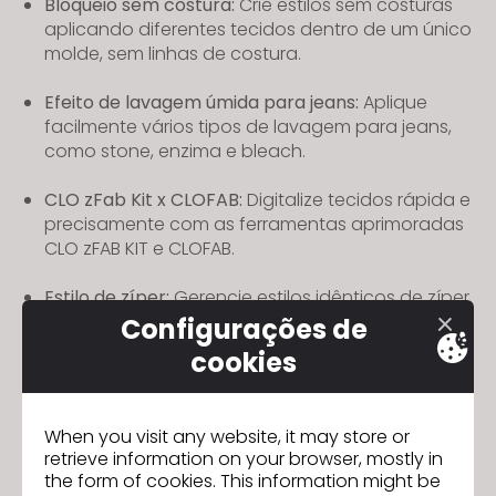
Bloqueio sem costura:
Crie estilos sem costuras
aplicando diferentes tecidos dentro de um único
molde, sem linhas de costura.
Efeito de lavagem úmida para jeans:
Aplique
facilmente vários tipos de lavagem para jeans,
como stone, enzima e bleach.
CLO zFab Kit x CLOFAB:
Digitalize tecidos rápida e
precisamente com as ferramentas aprimoradas
CLO zFAB KIT e CLOFAB.
Estilo de zíper:
Gerencie estilos idênticos de zíper
como um único item para um fluxo de trabalho
Configurações de
mais rápido e eficiente.
cookies
CLO AI Studio:
Experimente todos os recursos
alimentados por IA em um só lugar e tenha
When you visit any website, it may store or
acesso mais rápido a novas ferramentas com o
retrieve information on your browser, mostly in
CLO AI Studio.
the form of cookies. This information might be