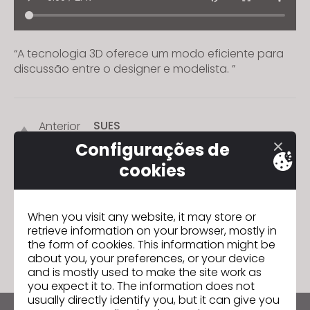
“A tecnologia 3D oferece um modo eficiente para
discussão entre o designer e modelista. ”
SUES
Anterior
Configurações de
ED CRUTCHLEY
Seguinte
cookies
When you visit any website, it may store or
IR PARA A LISTA
retrieve information on your browser, mostly in
the form of cookies. This information might be
about you, your preferences, or your device
and is mostly used to make the site work as
you expect it to. The information does not
usually directly identify you, but it can give you