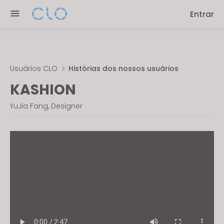
Please
Entrar
note:
This
website
includes
an
Usuários CLO
Histórias dos nossos usuários
accessibility
KASHION
system.
YuJia Fang, Designer