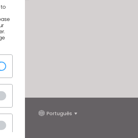
 to
lease
ur
er.
ge
Português