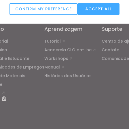
CONFIRM MY PREFERENCE
ACCEPT ALL
ão
, as
Condições Adicionais do CLO
e a
Política de Privacidade
.
Targeting
ão
Aprendizagem
Suporte
u reject all, some features might not function properly.
Reject All
rial
Tutorial
Centro de a
ico
Academia CLO on-line
Contato
al e Estudante
Workshops
Comunidade
nidades de Empregos
Manual
de Materiais
Histórias dos Usuários
e
T