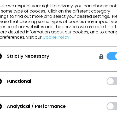
se we respect your right to privacy, you can choose not
 some type of cookies. Click on the different category
ior
Ann-Sophie Schälicke
ngs to find out more and select your desired settings. P
ware that blocking some types of cookies may impact yo
ience of our websites and the services we are able to off
nte
CALIDA
ore detailed information about our cookies, and to chan
preferences, visit our
Cookie Policy
IR PARA A LISTA
Strictly Necessary
Functional
m o CLO
moções, recursos e mais.
Analytical / Performance