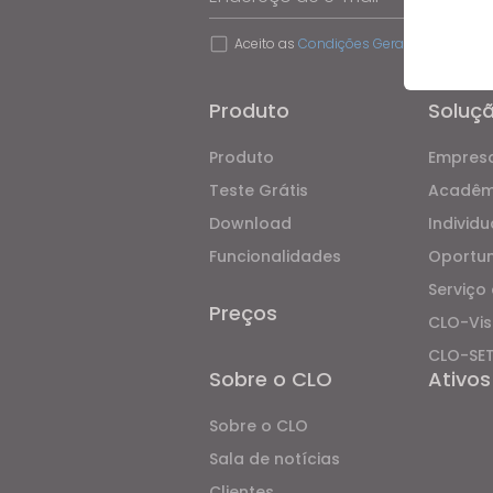
Aceito as
Condições Gerais de Utilizaç
Produto
Soluç
If yo
Produto
Empresa
Teste Grátis
Acadêm
Download
Individu
Funcionalidades
Oportu
Serviço 
Preços
CLO-Vis
CLO-SE
Sobre o CLO
Ativos
Sobre o CLO
Sala de notícias
Clientes