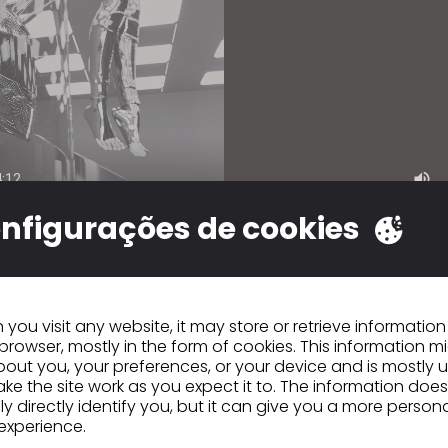
nfigurações de cookies
conhecido por seus visuais de última geração, e 
ash” não é exceção. Conheça Jon e Jinbeom, noss
s criadores que deram vida ao ae-aespa com p
you visit any website, it may store or retrieve informatio
eslumbrantes. Usando o CLO e o Marvelous Designe
browser, mostly in the form of cookies. This information m
am por meio dos softwares para criar trajes alt
out you, your preferences, or your device and is mostly 
s e hiper-realistas, que adicionaram uma nova
ke the site work as you expect it to. The information does
ao conceito do grupo.
ly directly identify you, but it can give you a more person
experience.